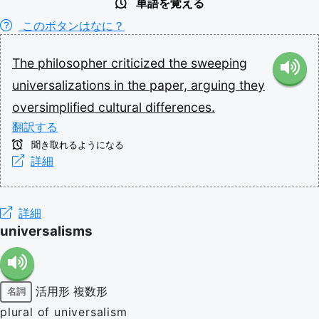
単語を覚える
このボタンはなに？
The
philosopher
criticized
the
sweeping
universalizations
in
the
paper,
arguing
they
oversimplified
cultural
differences.
翻訳する
聞き取れるようになる
詳細
詳細
universalisms
活用形
複数形
名詞
plural of universalism