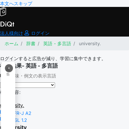
本文へスキップ
DiQt
法人様向け
ログイン
ホーム
辞書
英語 - 多言語
university.
ログインすると広告が減り、学習に集中できます。
検索結果- 英語 - 多言語
×
広
告
意味・例文の表示言語
検索内容:
university.
CEFR-J A2
NGSL 1.2
university