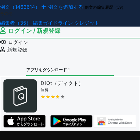
例文（1463614）
例文を追加する
例文の編集履歴（39）
その他
編集者（35）
編集ガイドライン
クレジット
ログイン / 新規登録
ログイン
新規登録
アプリをダウンロード！
DiQt（ディクト）
無料
★★★★★
★★★★★