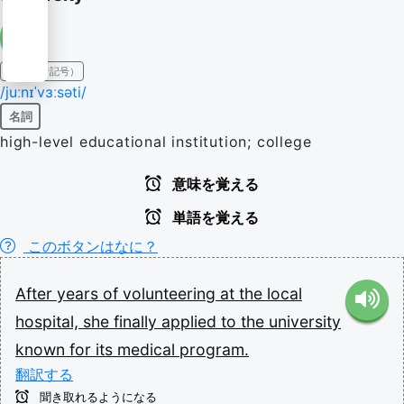
IPA（発音記号）
/juːnɪˈvɜːsəti/
名詞
high-level educational institution; college
意味を覚える
単語を覚える
このボタンはなに？
After
years
of
volunteering
at
the
local
hospital,
she
finally
applied
to
the
university
known
for
its
medical
program.
翻訳する
聞き取れるようになる