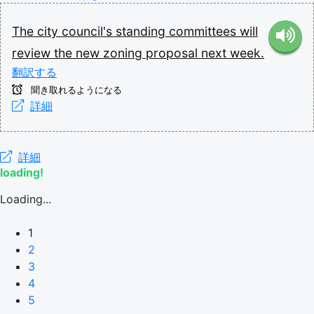
The
city
council's
standing
committees
will
review
the
new
zoning
proposal
next
week.
翻訳する
聞き取れるようになる
詳細
詳細
loading!
Loading...
1
2
3
4
5