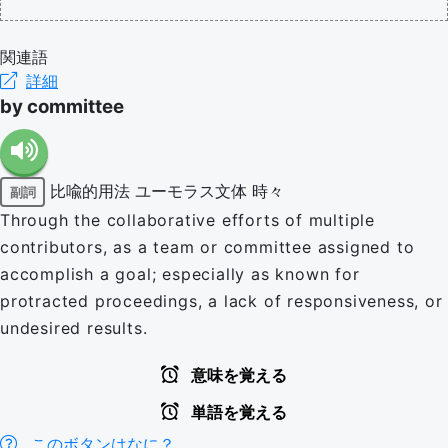
関連語
詳細
by committee
比喩的用法
ユーモラス文体
時々
副詞
Through the collaborative efforts of multiple
contributors, as a team or committee assigned to
accomplish a goal; especially as known for
protracted proceedings, a lack of responsiveness, or
undesired results.
意味を覚える
単語を覚える
このボタンはなに？