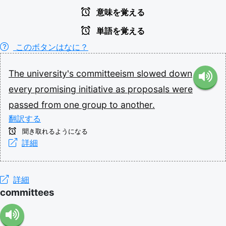
意味を覚える
単語を覚える
このボタンはなに？
The
university's
committeeism
slowed
down
every
promising
initiative
as
proposals
were
passed
from
one
group
to
another.
翻訳する
聞き取れるようになる
詳細
詳細
committees