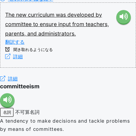
The
new
curriculum
was
developed
by
committee
to
ensure
input
from
teachers,
parents,
and
administrators.
翻訳する
聞き取れるようになる
詳細
詳細
committeeism
不可算名詞
名詞
A tendency to make decisions and tackle problems
by means of committees.