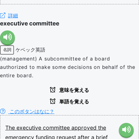
詳細
executive committee
ケベック英語
名詞
(management) A subcommittee of a board
authorized to make some decisions on behalf of the
entire board.
意味を覚える
単語を覚える
このボタンはなに？
The
executive
committee
approved
the
emergency
funding
request
after
a
brief