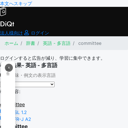
本文へスキップ
DiQt
法人様向け
ログイン
ホーム
辞書
英語 - 多言語
committee
ログインすると広告が減り、学習に集中できます。
検索結果- 英語 - 多言語
×
広
告
意味・例文の表示言語
検索内容:
committee
NGSL 1.2
CEFR-J A2
committee