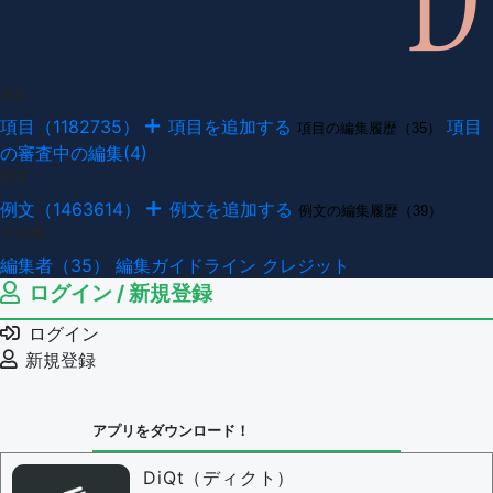
項目
項目（1182735）
項目を追加する
項目
項目の編集履歴（35）
の審査中の編集(4)
例文
例文（1463614）
例文を追加する
例文の編集履歴（39）
その他
編集者（35）
編集ガイドライン
クレジット
ログイン / 新規登録
ログイン
新規登録
アプリをダウンロード！
DiQt（ディクト）