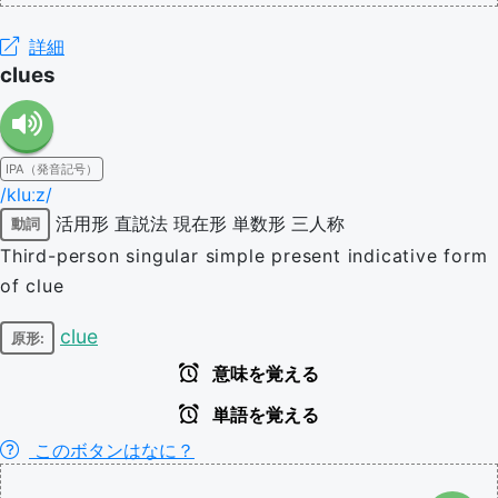
詳細
clues
IPA（発音記号）
/kluːz/
活用形
直説法
現在形
単数形
三人称
動詞
Third-person singular simple present indicative form
of clue
clue
原形:
意味を覚える
単語を覚える
このボタンはなに？