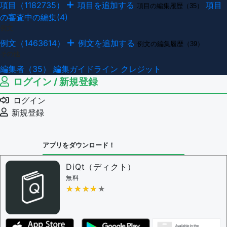
項目（1182735）
項目を追加する
項目
項目の編集履歴（35）
の審査中の編集(4)
例文
例文（1463614）
例文を追加する
例文の編集履歴（39）
その他
編集者（35）
編集ガイドライン
クレジット
ログイン / 新規登録
ログイン
新規登録
アプリをダウンロード！
DiQt（ディクト）
無料
★★★★★
★★★★★