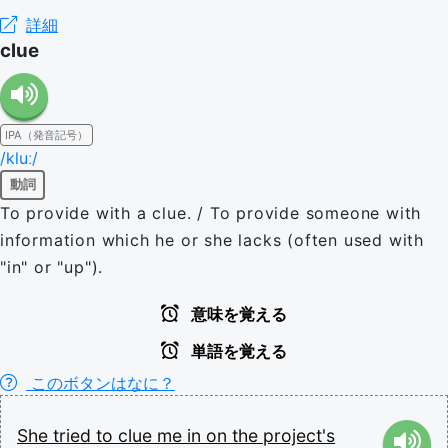
詳細
clue
IPA（発音記号）
/kluː/
動詞
To provide with a clue. / To provide someone with
information which he or she lacks (often used with
"in" or "up").
意味を覚える
単語を覚える
このボタンはなに？
She
tried
to
clue
me
in
on
the
project's