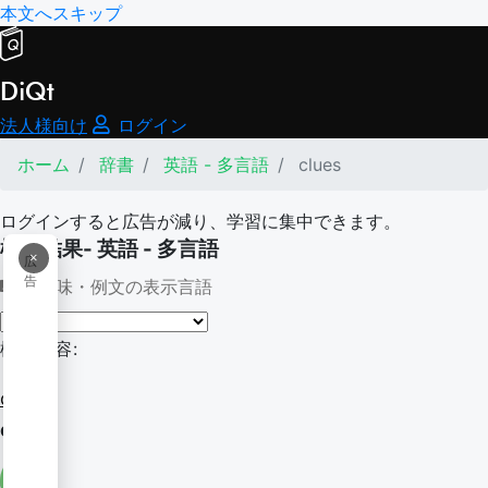
本文へスキップ
DiQt
法人様向け
ログイン
ホーム
辞書
英語 - 多言語
clues
ログインすると広告が減り、学習に集中できます。
検索結果- 英語 - 多言語
×
広
告
意味・例文の表示言語
検索内容:
clues
clues