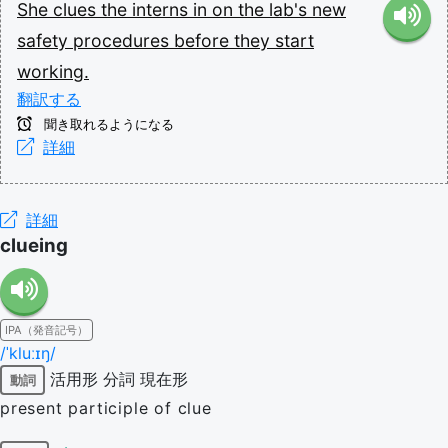
She
clues
the
interns
in
on
the
lab's
new
safety
procedures
before
they
start
working.
翻訳する
聞き取れるようになる
詳細
詳細
clueing
IPA（発音記号）
/ˈkluːɪŋ/
活用形
分詞
現在形
動詞
present participle of clue