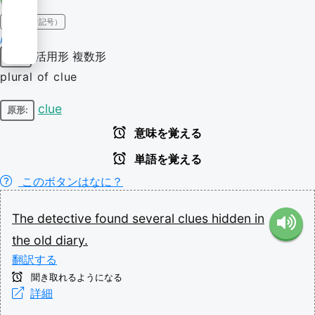
IPA（発音記号）
/kluːz/
活用形
複数形
名詞
plural of clue
clue
原形:
意味を覚える
単語を覚える
このボタンはなに？
The
detective
found
several
clues
hidden
in
the
old
diary.
翻訳する
聞き取れるようになる
詳細