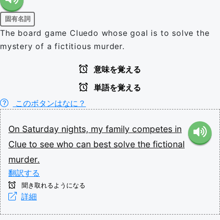
固有名詞
The board game Cluedo whose goal is to solve the
mystery of a fictitious murder.
意味を覚える
単語を覚える
このボタンはなに？
On
Saturday
nights,
my
family
competes
in
Clue
to
see
who
can
best
solve
the
fictional
murder.
翻訳する
聞き取れるようになる
詳細