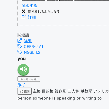
翻訳する
聞き取れるようになる
詳細
関連語
詳細
CEFR-J A1
NGSL 1.2
you
IPA（発音記号）
/jʉː/
主格
目的格
複数形
二人称
単数形
アメリカ
代名詞
person someone is speaking or writing to