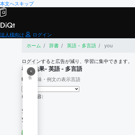
本文へスキップ
DiQt
法人様向け
ログイン
ホーム
辞書
英語 - 多言語
you
ログインすると広告が減り、学習に集中できます。
検索結果- 英語 - 多言語
×
広
告
意味・例文の表示言語
検索内容:
you
you