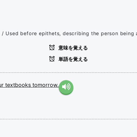
. / Used before epithets, describing the person being
意味を覚える
単語を覚える
ur
textbooks
tomorrow.