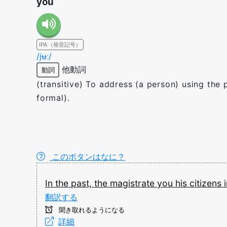
you
IPA（発音記号）
/jʉː/
他動詞
動詞
(transitive) To address (a person) using the
formal).
このボタンはなに？
In
the
past,
the
magistrate
you
his
citizens
翻訳する
聞き取れるようになる
詳細