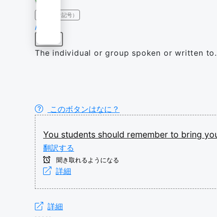
IPA（発音記号）
/jʉː/
限定詞
The individual or group spoken or written to
このボタンはなに？
You
students
should
remember
to
bring
yo
翻訳する
聞き取れるようになる
詳細
詳細