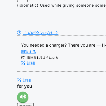
(idiomatic) Used while giving someone somet
このボタンはなに？
You
needed
a
charger?
There
you
are
—
I
翻訳する
聞き取れるようになる
詳細
詳細
for you