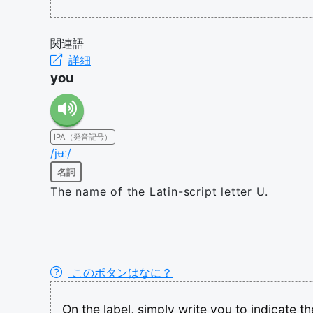
関連語
詳細
you
IPA（発音記号）
/jʉː/
名詞
The name of the Latin-script letter U.
このボタンはなに？
On
the
label,
simply
write
you
to
indicate
t