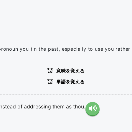
 pronoun you (in the past, especially to use you rath
意味を覚える
単語を覚える
instead
of
addressing
them
as
thou.