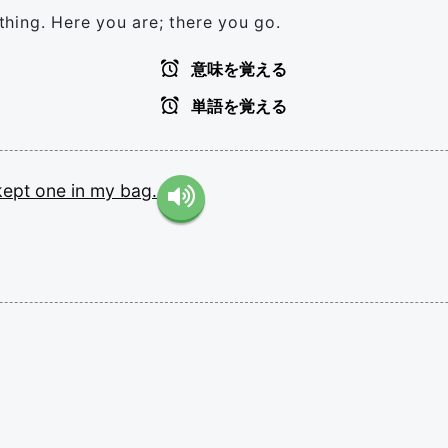
hing. Here you are; there you go.
意味を覚える
単語を覚える
kept
one
in
my
bag.