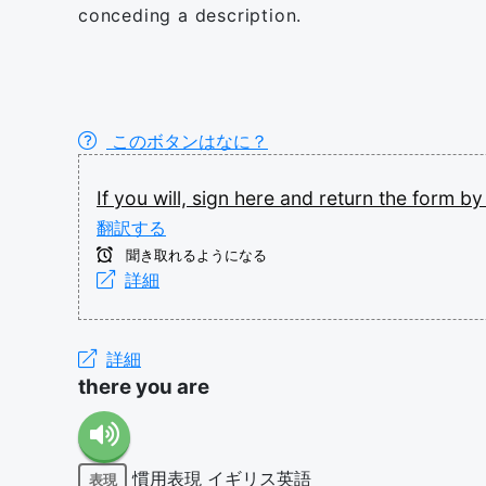
conceding a description.
このボタンはなに？
If
you
will,
sign
here
and
return
the
form
b
翻訳する
聞き取れるようになる
詳細
詳細
there you are
慣用表現
イギリス英語
表現