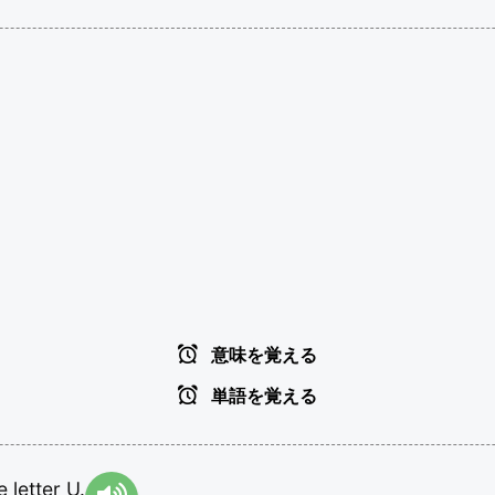
意味を覚える
単語を覚える
he
letter
U.