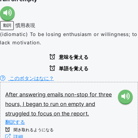
慣用表現
動詞
(idiomatic) To be losing enthusiasm or willingness; to
lack motivation.
意味を覚える
単語を覚える
このボタンはなに？
After
answering
emails
non-stop
for
three
hours,
I
began
to
run
on
empty
and
struggled
to
focus
on
the
report.
翻訳する
聞き取れるようになる
詳細