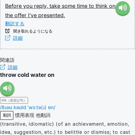
Before
you
reply,
take
some
time
to
think
on
the
offer
I've
presented.
翻訳する
聞き取れるようになる
詳細
関連語
詳細
throw cold water on
IPA（発音記号）
/θɹəʊ kəʊld ˈwɔːtə(ɹ) ɒn/
慣用表現
他動詞
動詞
(transitive, idiomatic) (of an achievement, emotion,
idea, suggestion, etc.) to belittle or dismiss; to cast