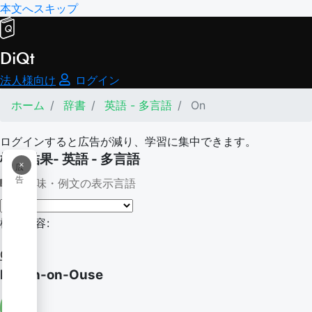
本文へスキップ
DiQt
法人様向け
ログイン
ホーム
辞書
英語 - 多言語
On
ログインすると広告が減り、学習に集中できます。
検索結果- 英語 - 多言語
×
広
告
意味・例文の表示言語
検索内容:
On
Linton-on-Ouse