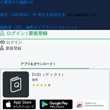
の審査中の編集(4)
例文
例文（1463614）
例文を追加する
例文の編集履歴（39）
その他
編集者（35）
編集ガイドライン
クレジット
ログイン / 新規登録
ログイン
新規登録
アプリをダウンロード！
DiQt（ディクト）
無料
★★★★★
★★★★★