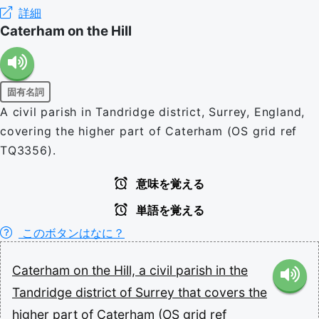
詳細
Caterham on the Hill
固有名詞
A civil parish in Tandridge district, Surrey, England,
covering the higher part of Caterham (OS grid ref
TQ3356).
意味を覚える
単語を覚える
このボタンはなに？
Caterham
on
the
Hill,
a
civil
parish
in
the
Tandridge
district
of
Surrey
that
covers
the
higher
part
of
Caterham
(OS
grid
ref