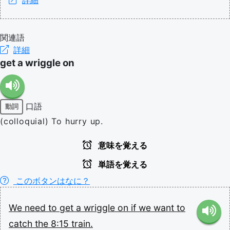
関連語
詳細
get a wriggle on
口語
動詞
(colloquial) To hurry up.
意味を覚える
単語を覚える
このボタンはなに？
We
need
to
get
a
wriggle
on
if
we
want
to
catch
the
8:15
train.