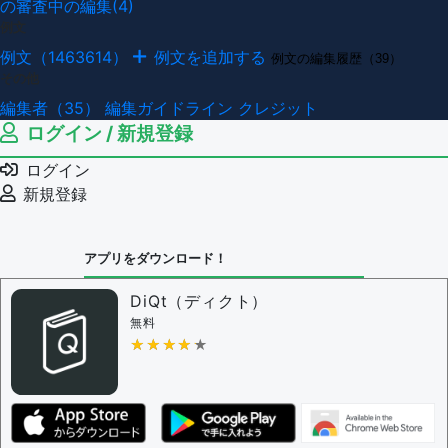
の審査中の編集(4)
例文
例文（1463614）
例文を追加する
例文の編集履歴（39）
その他
編集者（35）
編集ガイドライン
クレジット
ログイン / 新規登録
ログイン
新規登録
アプリをダウンロード！
DiQt（ディクト）
無料
★★★★★
★★★★★