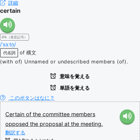
詳細
certain
IPA（発音記号）
/ˈsɜːtn̩/
of 構文
代名詞
(with of) Unnamed or undescribed members (of).
意味を覚える
単語を覚える
このボタンはなに？
Certain
of
the
committee
members
opposed
the
proposal
at
the
meeting.
翻訳する