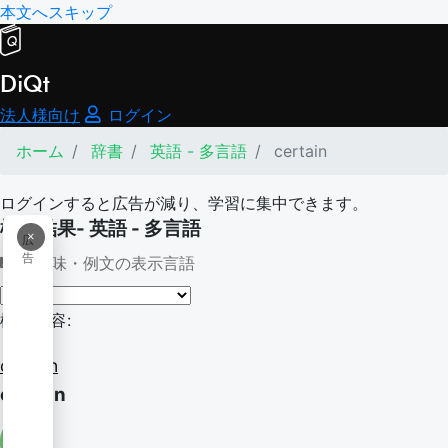
本文へスキップ
DiQt
法人様向け
ログイン
ホーム
辞書
英語 - 多言語
certain
ログインすると広告が減り、学習に集中できます。
検索結果- 英語 - 多言語
×
広
告
意味・例文の表示言語
検索内容:
certain
certain