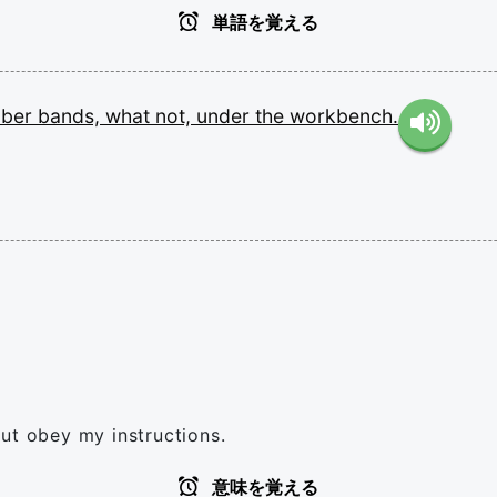
単語を覚える
bber
bands,
what
not,
under
the
workbench.
ut obey my instructions.
意味を覚える