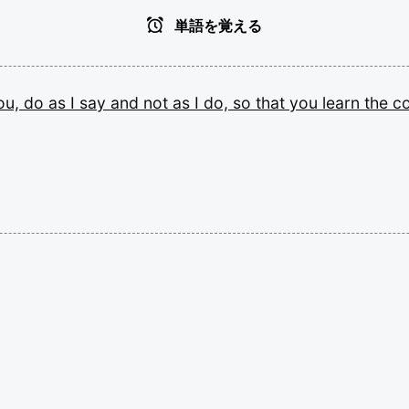
単語を覚える
ou,
do
as
I
say
and
not
as
I
do,
so
that
you
learn
the
c