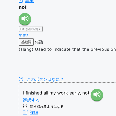
詳細
not
IPA（発音記号）
/nɒt/
俗語
感動詞
(slang) Used to indicate that the previous ph
このボタンはなに？
I
finished
all
my
work
early,
not.
翻訳する
聞き取れるようになる
詳細