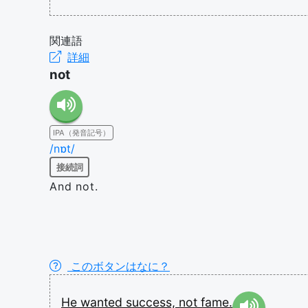
関連語
詳細
not
IPA（発音記号）
/nɒt/
接続詞
And not.
このボタンはなに？
He
wanted
success,
not
fame.