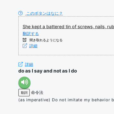
このボタンはなに？
She
kept
a
battered
tin
of
screws,
nails,
ru
翻訳する
聞き取れるようになる
詳細
詳細
do as I say and not as I do
命令法
動詞
(as imperative) Do not imitate my behavior b