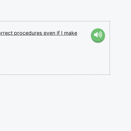
orrect
procedures
even
if
I
make