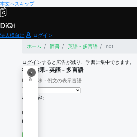
本文へスキップ
DiQt
法人様向け
ログイン
ホーム
辞書
英語 - 多言語
not
ログインすると広告が減り、学習に集中できます。
検索結果- 英語 - 多言語
×
広
告
意味・例文の表示言語
検索内容:
not
not