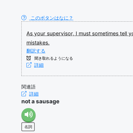
このボタンはなに？
As
your
supervisor,
I
must
sometimes
tell
y
mistakes.
翻訳する
聞き取れるようになる
詳細
関連語
詳細
not a sausage
名詞