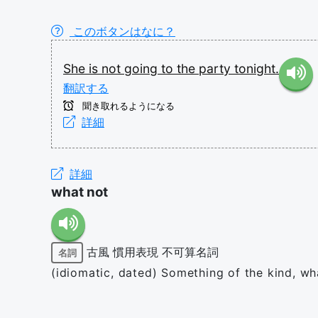
このボタンはなに？
She
is
not
going
to
the
party
tonight.
翻訳する
聞き取れるようになる
詳細
詳細
what not
古風
慣用表現
不可算名詞
名詞
(idiomatic, dated) Something of the kind, wha