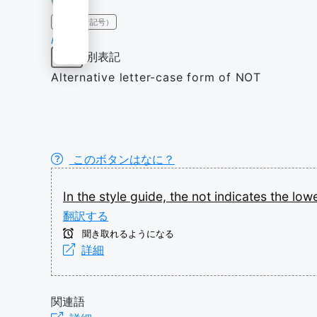
IPA（発音記号）
/nɒt/
別表記
名詞
Alternative letter-case form of NOT
このボタンはなに？
In
the
style
guide,
the
not
indicates
the
low
翻訳する
聞き取れるようになる
詳細
関連語