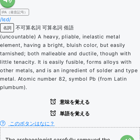
IPA（発音記号）
/lɛd/
不可算名詞
可算名詞
俗語
名詞
(uncountable) A heavy, pliable, inelastic metal
element, having a bright, bluish color, but easily
tarnished; both malleable and ductile, though with
little tenacity. It is easily fusible, forms alloys with
other metals, and is an ingredient of solder and type
metal. Atomic number 82, symbol Pb (from Latin
plumbum).
意味を覚える
単語を覚える
このボタンはなに？
The
archaeologist
carefully
removed
the