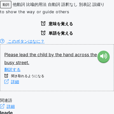
他動詞
比喩的用法
自動詞
語釈なし
別表記
誤綴り
動詞
to show the way or guide others
意味を覚える
単語を覚える
このボタンはなに？
Please
lead
the
child
by
the
hand
across
the
busy
street.
翻訳する
聞き取れるようになる
詳細
関連語
詳細
leade