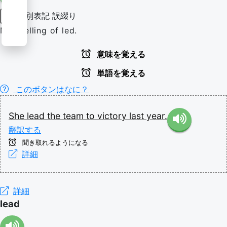
別表記
誤綴り
動詞
Misspelling of led.
意味を覚える
単語を覚える
このボタンはなに？
She
lead
the
team
to
victory
last
year.
翻訳する
聞き取れるようになる
詳細
詳細
lead