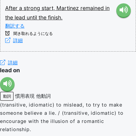
After
a
strong
start,
Martinez
remained
in
the
lead
until
the
finish.
翻訳する
聞き取れるようになる
詳細
詳細
lead on
慣用表現
他動詞
動詞
(transitive, idiomatic) to mislead, to try to make
someone believe a lie. / (transitive, idiomatic) to
encourage with the illusion of a romantic
relationship.