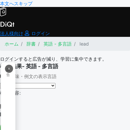
本文へスキップ
DiQt
法人様向け
ログイン
ホーム
辞書
英語 - 多言語
lead
ログインすると広告が減り、学習に集中できます。
検索結果- 英語 - 多言語
×
広
告
意味・例文の表示言語
検索内容:
lead
lead