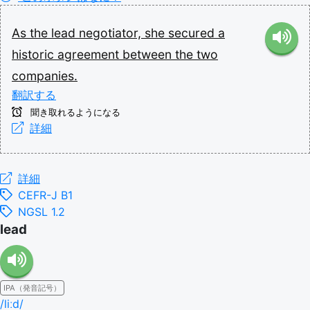
As
the
lead
negotiator,
she
secured
a
historic
agreement
between
the
two
companies.
翻訳する
聞き取れるようになる
詳細
詳細
CEFR-J B1
NGSL 1.2
lead
IPA（発音記号）
/liːd/