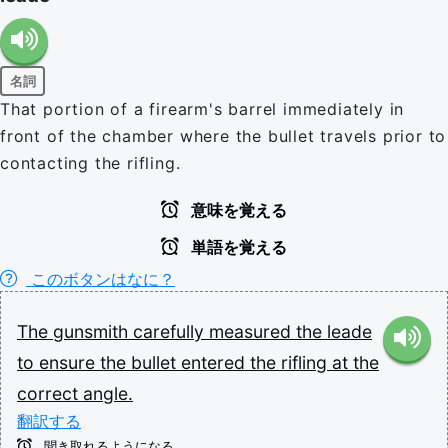
名詞
That portion of a firearm's barrel immediately in
front of the chamber where the bullet travels prior to
contacting the rifling.
意味を覚える
単語を覚える
このボタンはなに？
The
gunsmith
carefully
measured
the
leade
to
ensure
the
bullet
entered
the
rifling
at
the
correct
angle.
翻訳する
聞き取れるようになる