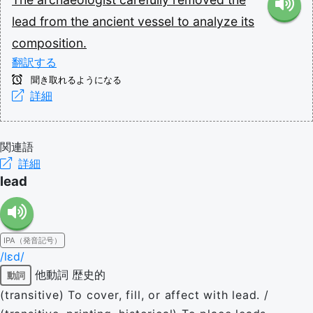
lead
from
the
ancient
vessel
to
analyze
its
composition.
翻訳する
聞き取れるようになる
詳細
関連語
詳細
lead
IPA（発音記号）
/lɛd/
他動詞
歴史的
動詞
(transitive) To cover, fill, or affect with lead. /