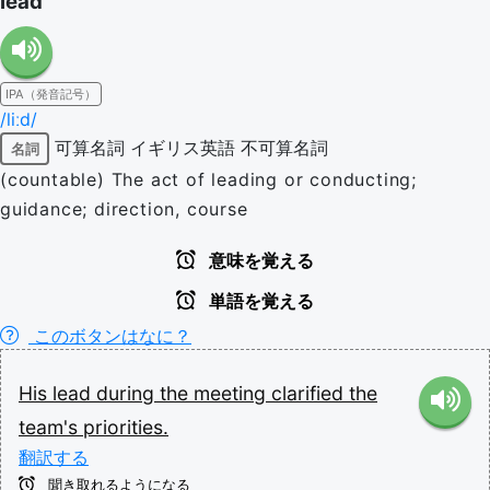
lead
IPA（発音記号）
/liːd/
可算名詞
イギリス英語
不可算名詞
名詞
(countable) The act of leading or conducting;
guidance; direction, course
意味を覚える
単語を覚える
このボタンはなに？
His
lead
during
the
meeting
clarified
the
team's
priorities.
翻訳する
聞き取れるようになる