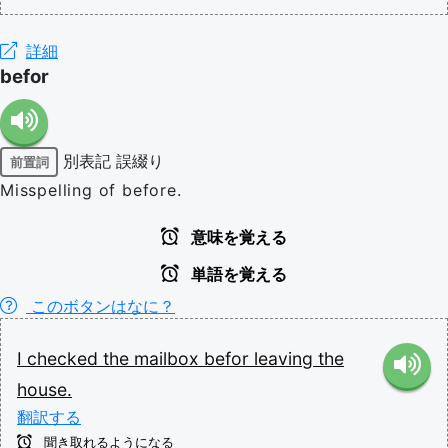
詳細
befor
別表記
誤綴り
前置詞
Misspelling of before.
意味を覚える
単語を覚える
このボタンはなに？
I
checked
the
mailbox
befor
leaving
the
house.
翻訳する
聞き取れるようになる