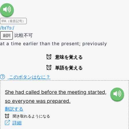
IPA（発音記号）
/bɪˈfɔː/
比較不可
副詞
at a time earlier than the present; previously
意味を覚える
単語を覚える
このボタンはなに？
She
had
called
before
the
meeting
started,
so
everyone
was
prepared.
翻訳する
聞き取れるようになる
詳細