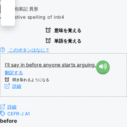
別表記
異形
助詞
Alternative spelling of inb4
意味を覚える
単語を覚える
このボタンはなに？
I'll
say
in
before
anyone
starts
arguing.
翻訳する
聞き取れるようになる
詳細
詳細
CEFR-J A1
before