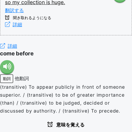
so
my
collection
is
huge.
翻訳する
聞き取れるようになる
詳細
詳細
come before
他動詞
動詞
(transitive) To appear publicly in front of someone
superior. / (transitive) to be of greater importance
(than) / (transitive) to be judged, decided or
discussed by authority. / (transitive) To precede.
意味を覚える