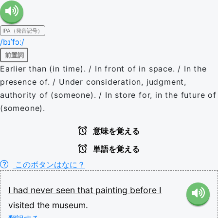
IPA（発音記号）
/bɪˈfɔː/
前置詞
Earlier than (in time). / In front of in space. / In the
presence of. / Under consideration, judgment,
authority of (someone). / In store for, in the future of
(someone).
意味を覚える
単語を覚える
このボタンはなに？
I
had
never
seen
that
painting
before
I
visited
the
museum.