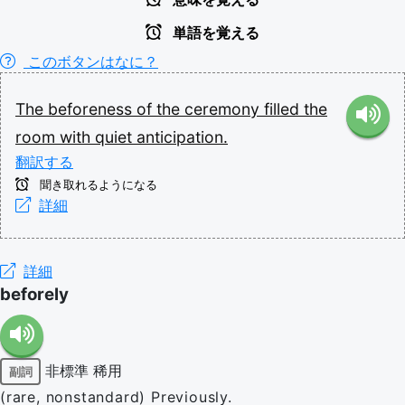
単語を覚える
このボタンはなに？
The
beforeness
of
the
ceremony
filled
the
room
with
quiet
anticipation.
翻訳する
聞き取れるようになる
詳細
詳細
beforely
非標準
稀用
副詞
(rare, nonstandard) Previously.