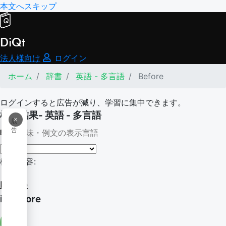
本文へスキップ
DiQt
法人様向け
ログイン
ホーム
辞書
英語 - 多言語
Before
ログインすると広告が減り、学習に集中できます。
検索結果- 英語 - 多言語
×
広
告
意味・例文の表示言語
検索内容:
Before
in before