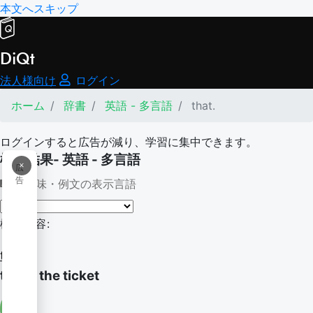
本文へスキップ
DiQt
法人様向け
ログイン
ホーム
辞書
英語 - 多言語
that.
ログインすると広告が減り、学習に集中できます。
検索結果- 英語 - 多言語
×
広
告
意味・例文の表示言語
検索内容:
that.
that's the ticket