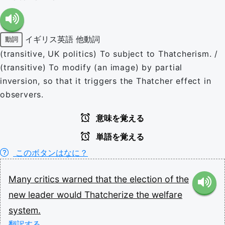
イギリス英語
他動詞
動詞
(transitive, UK politics) To subject to Thatcherism. /
(transitive) To modify (an image) by partial
inversion, so that it triggers the Thatcher effect in
observers.
意味を覚える
単語を覚える
このボタンはなに？
Many
critics
warned
that
the
election
of
the
new
leader
would
Thatcherize
the
welfare
system.
翻訳する