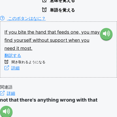
意味を覚える
単語を覚える
このボタンはなに？
If
you
bite
the
hand
that
feeds
one,
you
may
find
yourself
without
support
when
you
need
it
most.
翻訳する
聞き取れるようになる
詳細
関連語
詳細
not that there's anything wrong with that