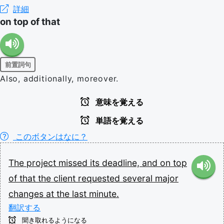
詳細
on top of that
前置詞句
Also, additionally, moreover.
意味を覚える
単語を覚える
このボタンはなに？
The
project
missed
its
deadline,
and
on
top
of
that
the
client
requested
several
major
changes
at
the
last
minute.
翻訳する
聞き取れるようになる