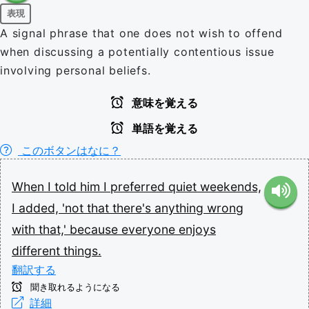
表現
A signal phrase that one does not wish to offend
when discussing a potentially contentious issue
involving personal beliefs.
意味を覚える
単語を覚える
このボタンはなに？
When
I
told
him
I
preferred
quiet
weekends,
I
added,
'not
that
there's
anything
wrong
with
that,'
because
everyone
enjoys
different
things.
翻訳する
聞き取れるようになる
詳細