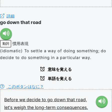
詳細
go down that road
慣用表現
動詞
(idiomatic) To settle a way of doing something; do
decide to do something in a particular way.
意味を覚える
単語を覚える
このボタンはなに？
Before
we
decide
to
go
down
that
road,
let's
weigh
the
long-term
consequences.