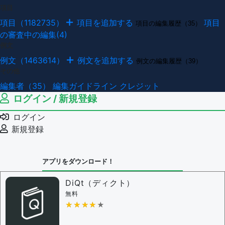
項目
項目（1182735）
項目を追加する
項目
項目の編集履歴（35）
の審査中の編集(4)
例文
例文（1463614）
例文を追加する
例文の編集履歴（39）
その他
編集者（35）
編集ガイドライン
クレジット
ログイン / 新規登録
ログイン
新規登録
アプリをダウンロード！
DiQt（ディクト）
無料
★★★★★
★★★★★