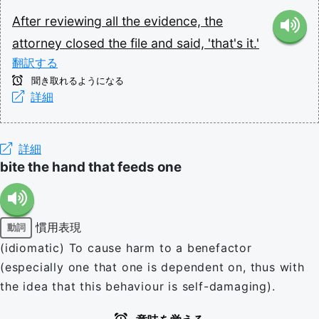
After
reviewing
all
the
evidence,
the
attorney
closed
the
file
and
said,
'that's
it.'
翻訳する
聞き取れるようになる
詳細
詳細
bite the hand that feeds one
慣用表現
動詞
(idiomatic) To cause harm to a benefactor
(especially one that one is dependent on, thus with
the idea that this behaviour is self-damaging).