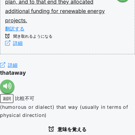
plan,
and
to
that
end
they
allocated
additional
funding
for
renewable
energy
projects.
翻訳する
聞き取れるようになる
詳細
詳細
thataway
比較不可
副詞
(humorous or dialect) that way (usually in terms of
physical direction)
意味を覚える