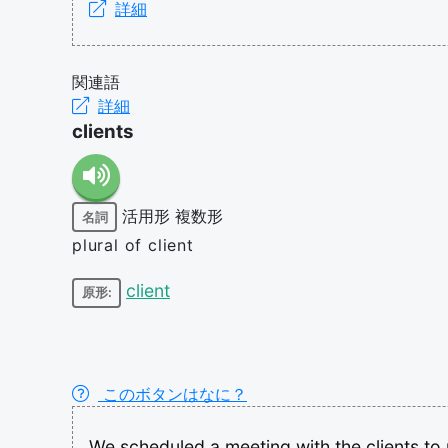
詳細
関連語
詳細
clients
活用形
複数形
名詞
plural of client
client
原形:
このボタンはなに？
We
scheduled
a
meeting
with
the
clients
to