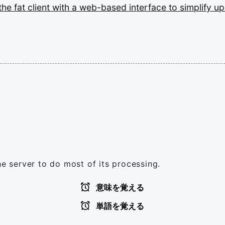
the
fat
client
with
a
web-based
interface
to
simplify
up
he server to do most of its processing.
意味を覚える
単語を覚える