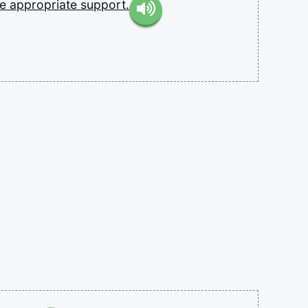
re
appropriate
support.