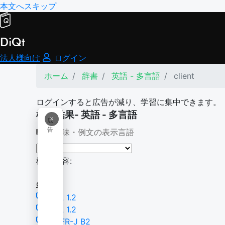
本文へスキップ
DiQt
法人様向け
ログイン
ホーム
辞書
英語 - 多言語
client
ログインすると広告が減り、学習に集中できます。
検索結果- 英語 - 多言語
×
広
告
意味・例文の表示言語
検索内容:
client
TSL 1.2
BSL 1.2
CEFR-J B2