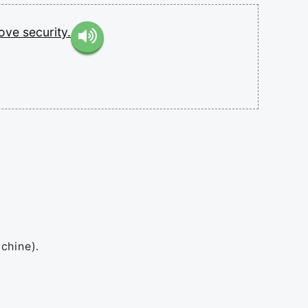
rove
security.
chine).