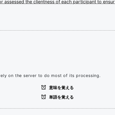
or
assessed
the
clientness
of
each
participant
to
ensu
ely on the server to do most of its processing.
意味を覚える
単語を覚える