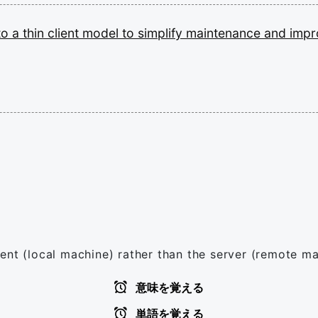
to
a
thin
client
model
to
simplify
maintenance
and
imp
ent (local machine) rather than the server (remote ma
意味を覚える
単語を覚える