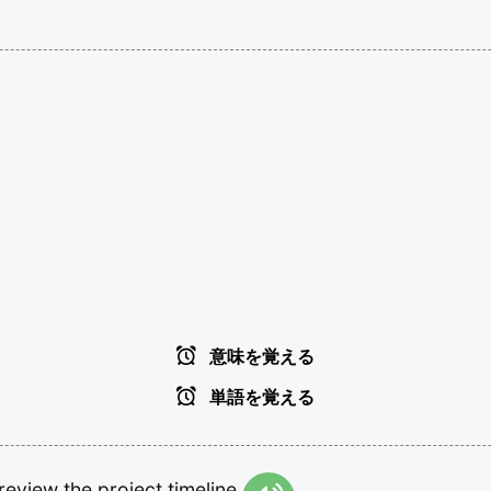
意味を覚える
単語を覚える
review
the
project
timeline.