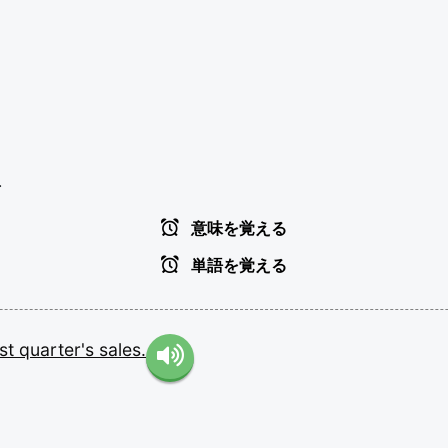
.
意味を覚える
単語を覚える
ast
quarter's
sales.