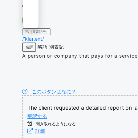
client
IPA（発音記号）
/ˈklaɪ.ənt/
略語
別表記
名詞
A person or company that pays for a service
このボタンはなに？
The
client
requested
a
detailed
report
on
l
翻訳する
聞き取れるようになる
詳細