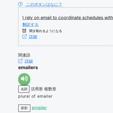
このボタンはなに？
I
rely
on
email
to
coordinate
schedules
wit
翻訳する
聞き取れるようになる
詳細
関連語
詳細
emailers
活用形
複数形
名詞
plural of emailer
emailer
原形: