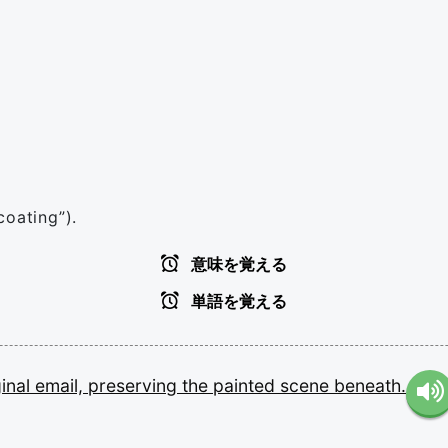
coating”).
意味を覚える
単語を覚える
ginal
email,
preserving
the
painted
scene
beneath.