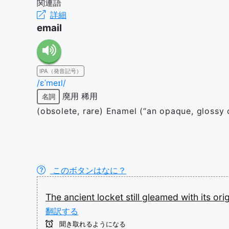
関連語
詳細
email
IPA（発音記号）
/ɛˈmeɪl/
廃用
稀用
名詞
(obsolete, rare) Enamel (“an opaque, glossy 
このボタンはなに？
The
ancient
locket
still
gleamed
with
its
ori
翻訳する
聞き取れるようになる