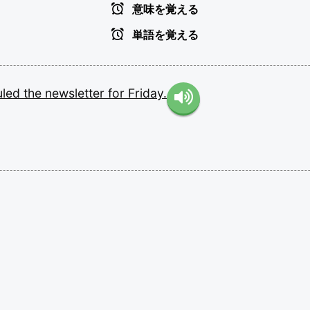
意味を覚える
単語を覚える
uled
the
newsletter
for
Friday.