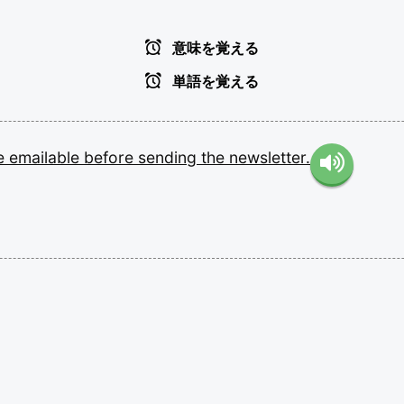
意味を覚える
単語を覚える
e
emailable
before
sending
the
newsletter.