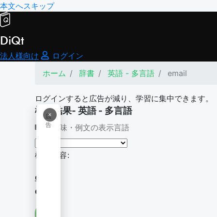
本文へスキップ
DiQt
法人様向け
ログイン
ホーム
辞書
英語 - 多言語
email
ログインすると広告が減り、学習に集中できます。
検索結果- 英語 - 多言語
×
広
告
意味・例文の表示言語
検索内容:
email
email