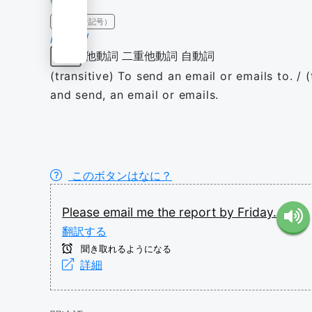
IPA（発音記号）
/ˈiːmeɪl/
他動詞
二重他動詞
自動詞
動詞
(transitive) To send an email or emails to. / 
and send, an email or emails.
このボタンはなに？
Please
email
me
the
report
by
Friday.
翻訳する
聞き取れるようになる
詳細