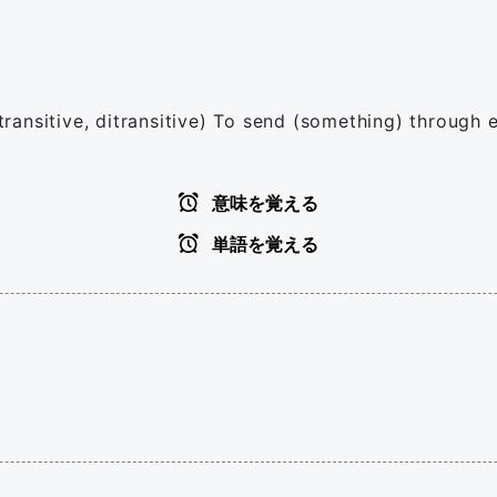
(transitive, ditransitive) To send (something) through 
意味を覚える
単語を覚える