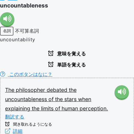
uncountableness
不可算名詞
名詞
uncountability
意味を覚える
単語を覚える
このボタンはなに？
The
philosopher
debated
the
uncountableness
of
the
stars
when
explaining
the
limits
of
human
perception.
翻訳する
聞き取れるようになる
詳細