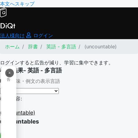
本文へスキップ
DiQt
法人様向け
ログイン
ホーム
辞書
英語 - 多言語
(uncountable)
ログインすると広告が減り、学習に集中できます。
検索結果- 英語 - 多言語
×
広
告
意味・例文の表示言語
検索内容:
(uncountable)
uncountables