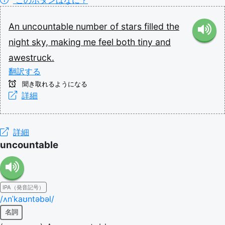
An
uncountable
number
of
stars
filled
the
night
sky,
making
me
feel
both
tiny
and
awestruck.
翻訳する
聞き取れるようになる
詳細
詳細
uncountable
IPA（発音記号）
/ʌnˈkaʊntəbəl/
名詞