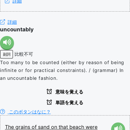
詳細
詳細
uncountably
比較不可
副詞
Too many to be counted (either by reason of being
infinite or for practical constraints). / (grammar) In
an uncountable fashion.
意味を覚える
単語を覚える
このボタンはなに？
The
grains
of
sand
on
that
beach
were