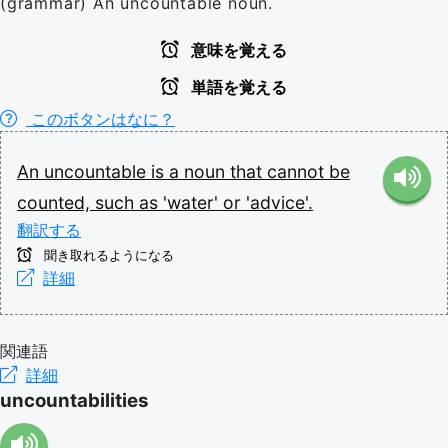
(grammar) An uncountable noun.
意味を覚える
単語を覚える
このボタンはなに？
An
uncountable
is
a
noun
that
cannot
be
counted,
such
as
'water'
or
'advice'.
翻訳する
聞き取れるようになる
詳細
関連語
詳細
uncountabilities