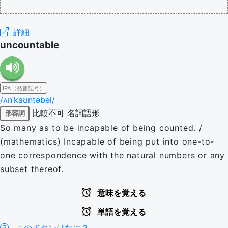
詳細
uncountable
IPA（発音記号）
/ʌnˈkaʊntəbəl/
比較不可
名詞語形
形容詞
So many as to be incapable of being counted. /
(mathematics) Incapable of being put into one-to-
one correspondence with the natural numbers or any
subset thereof.
意味を覚える
単語を覚える
このボタンはなに？