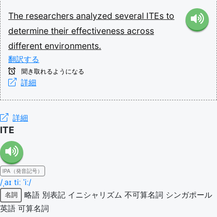
The
researchers
analyzed
several
ITEs
to
determine
their
effectiveness
across
different
environments.
翻訳する
聞き取れるようになる
詳細
詳細
ITE
IPA（発音記号）
/ˌaɪ tiː ˈiː/
略語
別表記
イニシャリズム
不可算名詞
シンガポール
名詞
英語
可算名詞