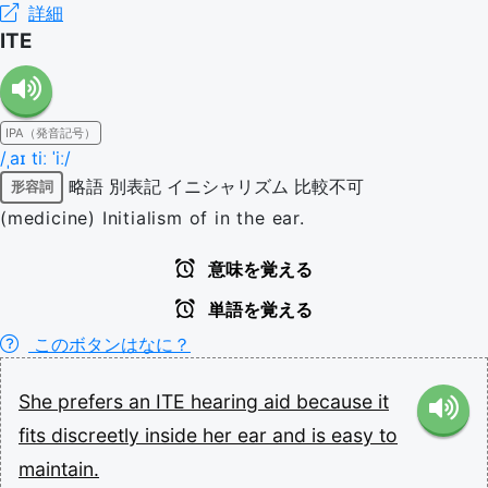
詳細
ITE
IPA（発音記号）
/ˌaɪ tiː ˈiː/
略語
別表記
イニシャリズム
比較不可
形容詞
(medicine) Initialism of in the ear.
意味を覚える
単語を覚える
このボタンはなに？
She
prefers
an
ITE
hearing
aid
because
it
fits
discreetly
inside
her
ear
and
is
easy
to
maintain.