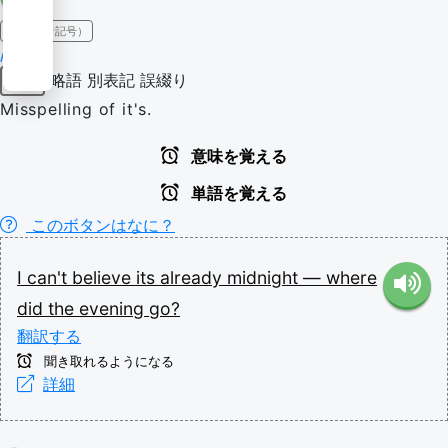
IPA（発音記号）
/ɪts/
略語
別表記
誤綴り
略語
Misspelling of it's.
意味を覚える
単語を覚える
このボタンはなに？
I
can't
believe
its
already
midnight
—
where
did
the
evening
go?
翻訳する
聞き取れるようになる
詳細