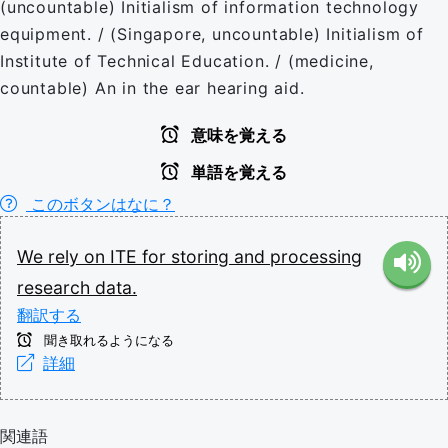
(uncountable) Initialism of information technology
equipment. / (Singapore, uncountable) Initialism of
Institute of Technical Education. / (medicine,
countable) An in the ear hearing aid.
意味を覚える
単語を覚える
このボタンはなに？
We
rely
on
ITE
for
storing
and
processing
research
data.
翻訳する
聞き取れるようになる
詳細
関連語