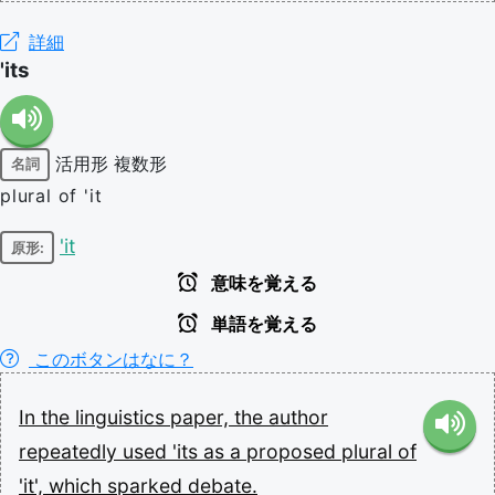
詳細
'its
活用形
複数形
名詞
plural of 'it
'it
原形:
意味を覚える
単語を覚える
このボタンはなに？
In
the
linguistics
paper,
the
author
repeatedly
used
'its
as
a
proposed
plural
of
'it',
which
sparked
debate.