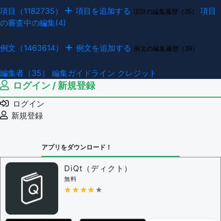
項目（1182735）
項目を追加する
項目
項目の編集履歴（35）
の審査中の編集(4)
例文
例文（1463614）
例文を追加する
例文の編集履歴（39）
その他
編集者（35）
編集ガイドライン
クレジット
ログイン / 新規登録
ログイン
新規登録
アプリをダウンロード！
DiQt（ディクト）
無料
★★★★★
★★★★★