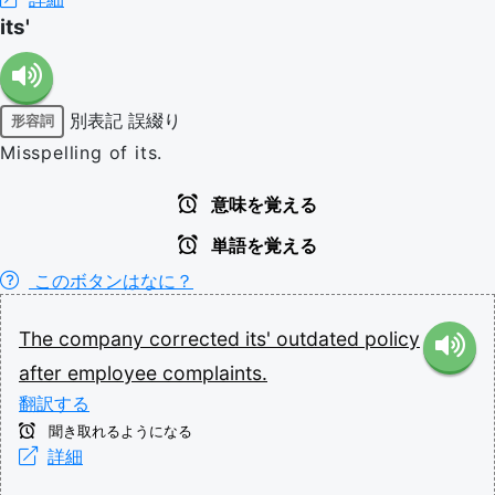
its'
別表記
誤綴り
形容詞
Misspelling of its.
意味を覚える
単語を覚える
このボタンはなに？
The
company
corrected
its'
outdated
policy
after
employee
complaints.
翻訳する
聞き取れるようになる
詳細