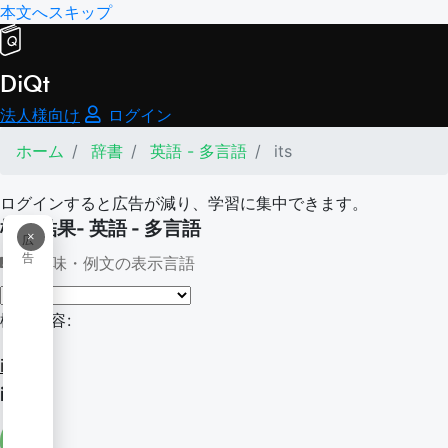
本文へスキップ
DiQt
法人様向け
ログイン
ホーム
辞書
英語 - 多言語
its
ログインすると広告が減り、学習に集中できます。
検索結果- 英語 - 多言語
×
広
告
意味・例文の表示言語
検索内容:
its
its