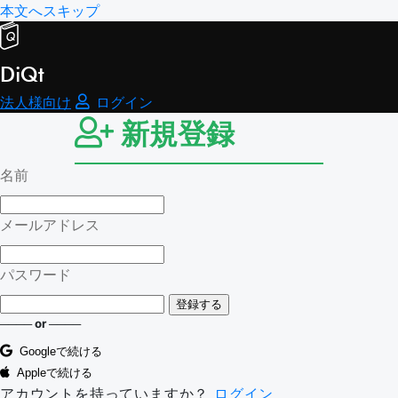
本文へスキップ
DiQt
法人様向け
ログイン
新規登録
名前
メールアドレス
パスワード
────
or
────
Googleで続ける
Appleで続ける
アカウントを持っていますか？
ログイン