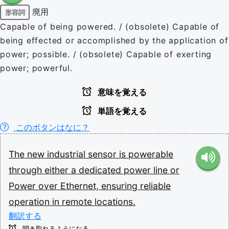
廃用
形容詞
Capable of being powered. / (obsolete) Capable of
being effected or accomplished by the application of
power; possible. / (obsolete) Capable of exerting
power; powerful.
意味を覚える
単語を覚える
このボタンはなに？
The
new
industrial
sensor
is
powerable
through
either
a
dedicated
power
line
or
Power
over
Ethernet,
ensuring
reliable
operation
in
remote
locations.
翻訳する
聞き取れるようになる