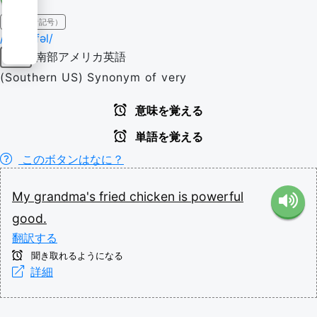
IPA（発音記号）
/ˈpaʊɚfəl/
南部アメリカ英語
副詞
(Southern US) Synonym of very
意味を覚える
単語を覚える
このボタンはなに？
My
grandma's
fried
chicken
is
powerful
good.
翻訳する
聞き取れるようになる
詳細