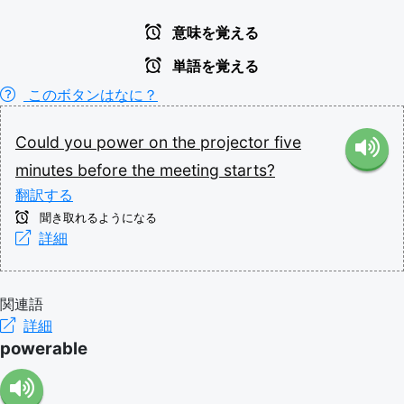
意味を覚える
単語を覚える
このボタンはなに？
Could
you
power
on
the
projector
five
minutes
before
the
meeting
starts?
翻訳する
聞き取れるようになる
詳細
関連語
詳細
powerable