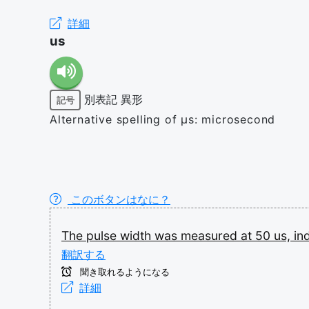
詳細
us
別表記
異形
記号
Alternative spelling of µs: microsecond
このボタンはなに？
The
pulse
width
was
measured
at
50
us,
in
翻訳する
聞き取れるようになる
詳細