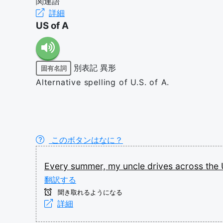
関連語
詳細
US of A
別表記
異形
固有名詞
Alternative spelling of U.S. of A.
このボタンはなに？
Every
summer,
my
uncle
drives
across
the
翻訳する
聞き取れるようになる
詳細