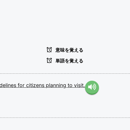
意味を覚える
単語を覚える
delines
for
citizens
planning
to
visit.