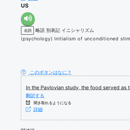
US
略語
別表記
イニシャリズム
名詞
(psychology) Initialism of unconditioned stim
このボタンはなに？
In
the
Pavlovian
study,
the
food
served
as
翻訳する
聞き取れるようになる
詳細