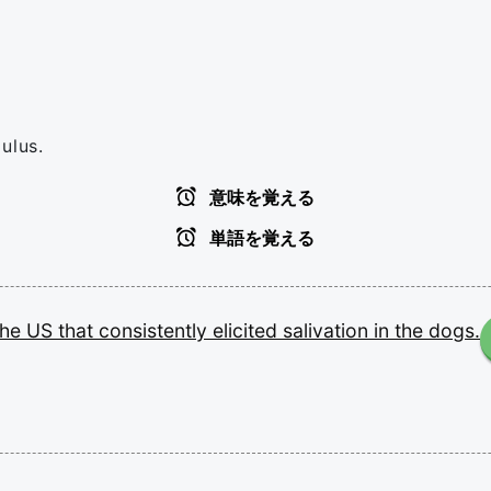
ulus.
意味を覚える
単語を覚える
the
US
that
consistently
elicited
salivation
in
the
dogs.