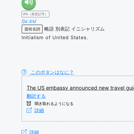
IPA（発音記号）
/juː.ɛs/
略語
別表記
イニシャリズム
固有名詞
Initialism of United States.
このボタンはなに？
The
US
embassy
announced
new
travel
gui
翻訳する
聞き取れるようになる
詳細
詳細