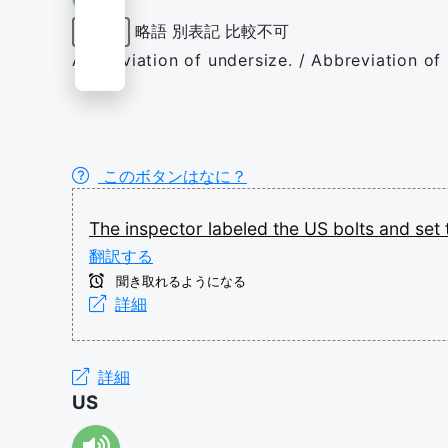
略語
別表記
比較不可
形容詞
Abbreviation of undersize. / Abbreviation of
このボタンはなに？
The
inspector
labeled
the
US
bolts
and
set
翻訳する
聞き取れるようになる
詳細
詳細
US