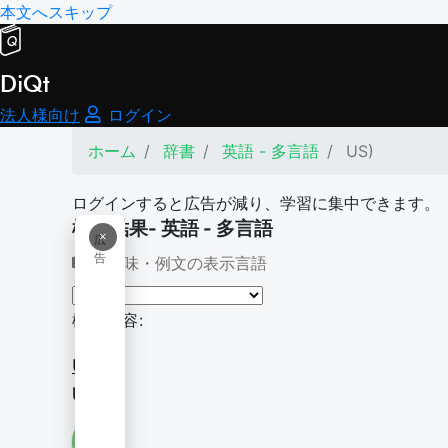
本文へスキップ
DiQt
法人様向け
ログイン
ホーム
辞書
英語 - 多言語
US)
ログインすると広告が減り、学習に集中できます。
検索結果- 英語 - 多言語
×
広
告
意味・例文の表示言語
検索内容:
US)
US