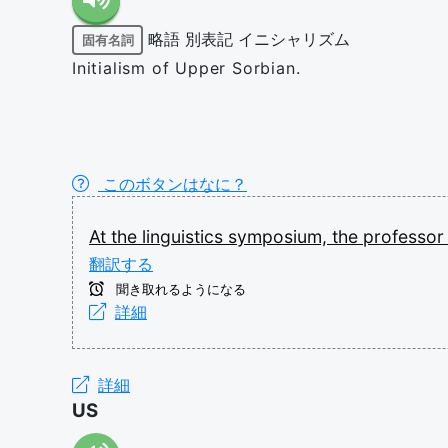
略語
別表記
イニシャリズム
固有名詞
Initialism of Upper Sorbian.
このボタンはなに？
At
the
linguistics
symposium,
the
professo
翻訳する
聞き取れるようになる
詳細
詳細
US