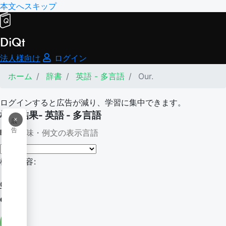
本文へスキップ
DiQt
法人様向け
ログイン
ホーム
辞書
英語 - 多言語
Our.
ログインすると広告が減り、学習に集中できます。
検索結果- 英語 - 多言語
×
広
告
意味・例文の表示言語
検索内容:
Our.
our