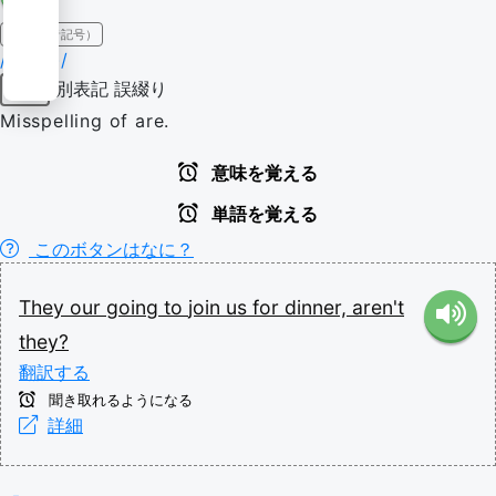
IPA（発音記号）
/ˈaʊə(ɹ)/
別表記
誤綴り
動詞
Misspelling of are.
意味を覚える
単語を覚える
このボタンはなに？
They
our
going
to
join
us
for
dinner,
aren't
they?
翻訳する
聞き取れるようになる
詳細