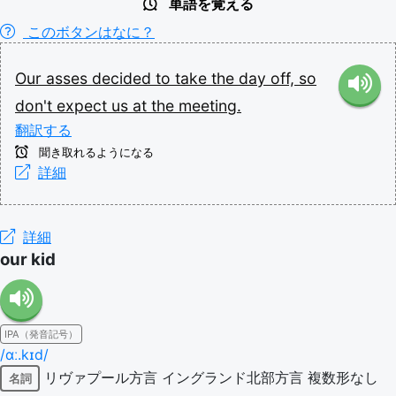
単語を覚える
このボタンはなに？
Our
asses
decided
to
take
the
day
off,
so
don't
expect
us
at
the
meeting.
翻訳する
聞き取れるようになる
詳細
詳細
our kid
IPA（発音記号）
/ɑː.kɪd/
リヴァプール方言
イングランド北部方言
複数形なし
名詞