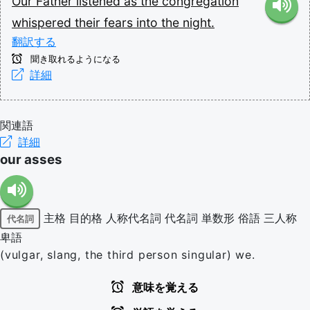
Our
Father
listened
as
the
congregation
whispered
their
fears
into
the
night.
翻訳する
聞き取れるようになる
詳細
関連語
詳細
our asses
主格
目的格
人称代名詞
代名詞
単数形
俗語
三人称
代名詞
卑語
(vulgar, slang, the third person singular) we.
意味を覚える