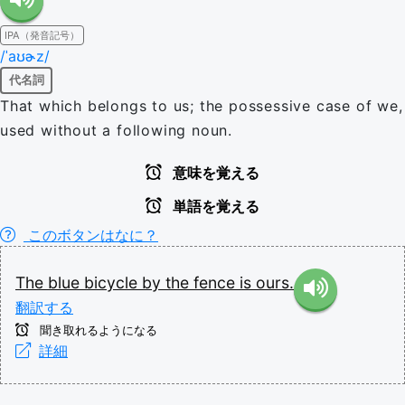
IPA（発音記号）
/ˈaʊɚz/
代名詞
That which belongs to us; the possessive case of we,
used without a following noun.
意味を覚える
単語を覚える
このボタンはなに？
The
blue
bicycle
by
the
fence
is
ours.
翻訳する
聞き取れるようになる
詳細