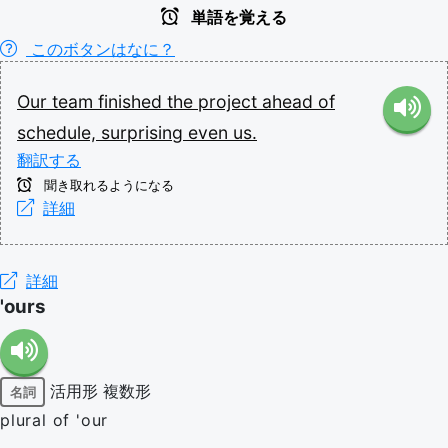
単語を覚える
このボタンはなに？
Our
team
finished
the
project
ahead
of
schedule,
surprising
even
us.
翻訳する
聞き取れるようになる
詳細
詳細
'ours
活用形
複数形
名詞
plural of 'our