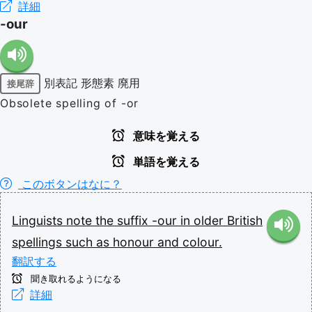
詳細
-our
別表記
形態素
廃用
接尾辞
Obsolete spelling of -or
意味を覚える
単語を覚える
このボタンはなに？
Linguists
note
the
suffix
-our
in
older
British
spellings
such
as
honour
and
colour.
翻訳する
聞き取れるようになる
詳細