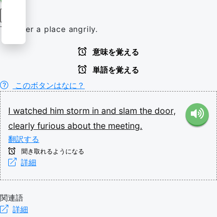
動詞
To enter a place angrily.
意味を覚える
単語を覚える
このボタンはなに？
I
watched
him
storm
in
and
slam
the
door,
clearly
furious
about
the
meeting.
翻訳する
聞き取れるようになる
詳細
関連語
詳細