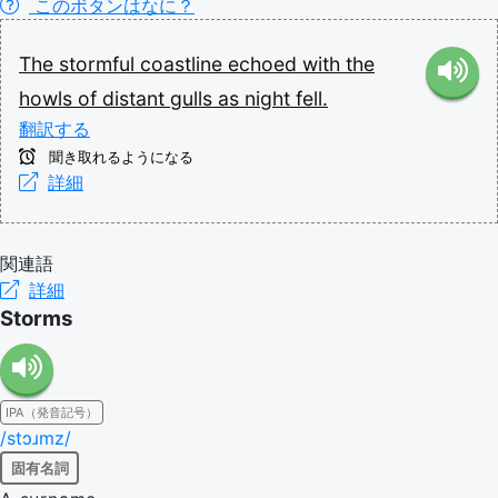
このボタンはなに？
The
stormful
coastline
echoed
with
the
howls
of
distant
gulls
as
night
fell.
翻訳する
聞き取れるようになる
詳細
関連語
詳細
Storms
IPA（発音記号）
/stɔɹmz/
固有名詞