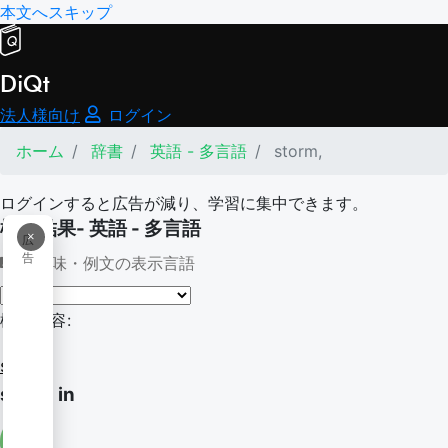
本文へスキップ
DiQt
法人様向け
ログイン
ホーム
辞書
英語 - 多言語
storm,
ログインすると広告が減り、学習に集中できます。
検索結果- 英語 - 多言語
×
広
告
意味・例文の表示言語
検索内容:
storm,
storm in