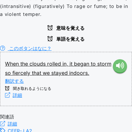
(intransitive) (figuratively) To rage or fume; to be in
a violent temper.
意味を覚える
単語を覚える
このボタンはなに？
When
the
clouds
rolled
in,
it
began
to
storm
so
fiercely
that
we
stayed
indoors.
翻訳する
聞き取れるようになる
詳細
関連語
詳細
CEFR-J A2