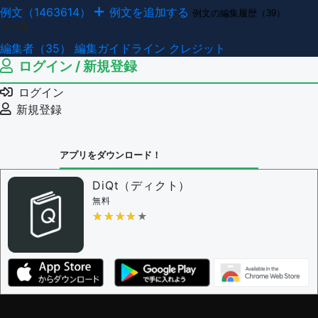
例文（1463614）
例文を追加する
例文の編集履歴（39）
その他
編集者（35）
編集ガイドライン
クレジット
ログイン / 新規登録
ログイン
新規登録
アプリをダウンロード！
DiQt（ディクト）
無料
★★★★★
★★★★★