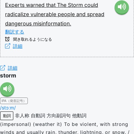
Experts
warned
that
The
Storm
could
radicalize
vulnerable
people
and
spread
dangerous
misinformation.
翻訳する
聞き取れるようになる
詳細
詳細
storm
IPA（発音記号）
/stɔːm/
非人称
自動詞
方向副詞句
他動詞
動詞
(impersonal) (weather it) To be violent, with strong
winds and usually rain, thunder, lightning, or snow. /