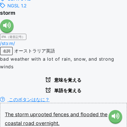
NGSL 1.2
storm
IPA（発音記号）
/stɔːm/
オーストラリア英語
名詞
bad weather with a lot of rain, snow, and strong
winds
意味を覚える
単語を覚える
このボタンはなに？
The
storm
uprooted
fences
and
flooded
the
coastal
road
overnight.