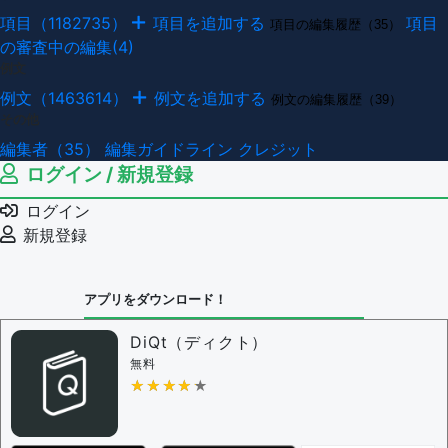
項目（1182735）
項目を追加する
項目
項目の編集履歴（35）
の審査中の編集(4)
例文
例文（1463614）
例文を追加する
例文の編集履歴（39）
その他
編集者（35）
編集ガイドライン
クレジット
ログイン / 新規登録
ログイン
新規登録
アプリをダウンロード！
DiQt（ディクト）
無料
★★★★★
★★★★★