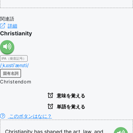
関連語
詳細
Christianity
IPA（発音記号）
/ˌkɹɪstiˈænɪti/
固有名詞
Christendom
意味を覚える
単語を覚える
このボタンはなに？
Christianity
has
shaped
the
art,
law,
and