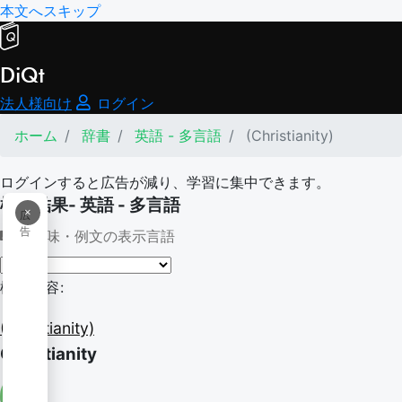
本文へスキップ
DiQt
法人様向け
ログイン
ホーム
辞書
英語 - 多言語
(Christianity)
ログインすると広告が減り、学習に集中できます。
検索結果- 英語 - 多言語
×
広
告
意味・例文の表示言語
検索内容:
(Christianity)
Christianity