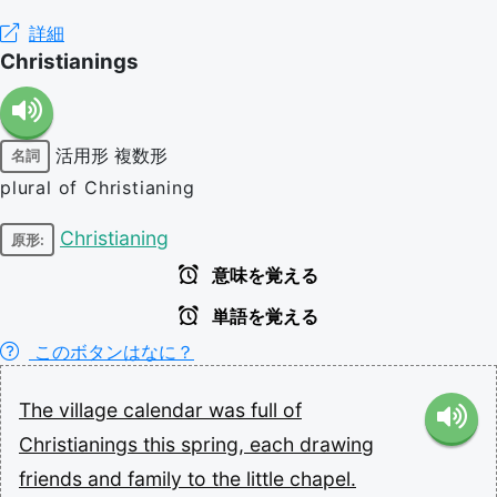
詳細
Christianings
活用形
複数形
名詞
plural of Christianing
Christianing
原形:
意味を覚える
単語を覚える
このボタンはなに？
The
village
calendar
was
full
of
Christianings
this
spring,
each
drawing
friends
and
family
to
the
little
chapel.