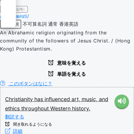
IPA（発音記号）
/ˌkɹɪstiˈænɪti/
不可算名詞
通常
香港英語
固有名詞
An Abrahamic religion originating from the
community of the followers of Jesus Christ. / (Hong
Kong) Protestantism.
意味を覚える
単語を覚える
このボタンはなに？
Christianity
has
influenced
art,
music,
and
ethics
throughout
Western
history.
翻訳する
聞き取れるようになる
詳細