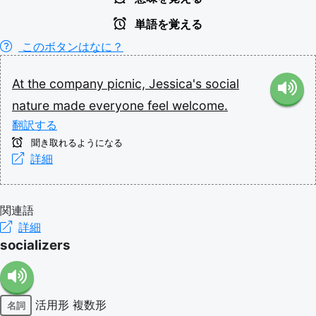
単語を覚える
このボタンはなに？
At
the
company
picnic,
Jessica's
social
nature
made
everyone
feel
welcome.
翻訳する
聞き取れるようになる
詳細
関連語
詳細
socializers
活用形
複数形
名詞