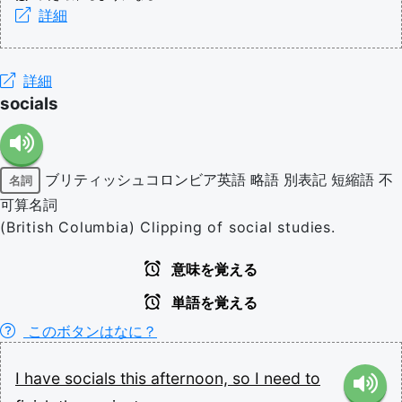
詳細
詳細
socials
ブリティッシュコロンビア英語
略語
別表記
短縮語
不
名詞
可算名詞
(British Columbia) Clipping of social studies.
意味を覚える
単語を覚える
このボタンはなに？
I
have
socials
this
afternoon,
so
I
need
to