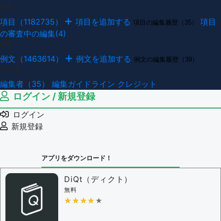
項目
項目（1182735）
項目を追加する
項目
項目の編集履歴（35）
の審査中の編集(4)
例文
例文（1463614）
例文を追加する
例文の編集履歴（39）
その他
編集者（35）
編集ガイドライン
クレジット
ログイン / 新規登録
ログイン
新規登録
アプリをダウンロード！
DiQt（ディクト）
無料
★★★★★
★★★★★