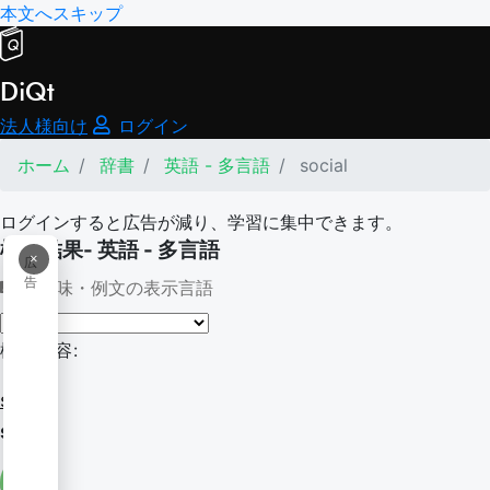
本文へスキップ
DiQt
法人様向け
ログイン
ホーム
辞書
英語 - 多言語
social
ログインすると広告が減り、学習に集中できます。
検索結果- 英語 - 多言語
×
広
告
意味・例文の表示言語
検索内容:
social
social