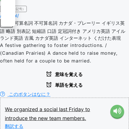
IPA（発音記号）
/ˈsəʊ.ʃəl/
可算名詞
不可算名詞
カナダ・プレーリー
イギリス英
名詞
語
略語
別表記
短縮語
口語
定冠詞付き
アメリカ英語
アイル
ランド英語
古風
カナダ英語
インターネット
くだけた表現
A festive gathering to foster introductions. /
(Canadian Prairies) A dance held to raise money,
often held for a couple to be married.
意味を覚える
単語を覚える
このボタンはなに？
We
organized
a
social
last
Friday
to
introduce
the
new
team
members.
翻訳する