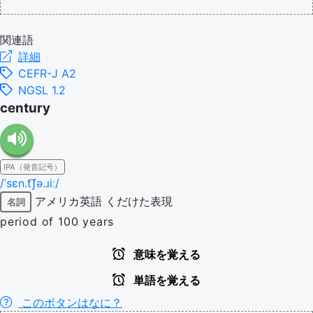
関連語
詳細
CEFR-J A2
NGSL 1.2
century
IPA（発音記号）
/ˈsɛn.t͡ʃə.ɹiː/
アメリカ英語
くだけた表現
名詞
period of 100 years
意味を覚える
単語を覚える
このボタンはなに？