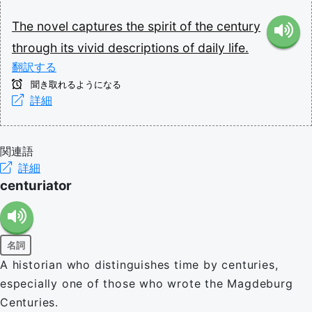
The
novel
captures
the
spirit
of
the
century
through
its
vivid
descriptions
of
daily
life.
翻訳する
聞き取れるようになる
詳細
関連語
詳細
centuriator
名詞
A historian who distinguishes time by centuries,
especially one of those who wrote the Magdeburg
Centuries.