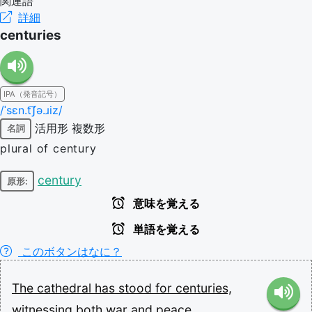
関連語
詳細
centuries
IPA（発音記号）
/ˈsɛn.t͡ʃə.ɹiz/
活用形
複数形
名詞
plural of century
century
原形:
意味を覚える
単語を覚える
このボタンはなに？
The
cathedral
has
stood
for
centuries,
witnessing
both
war
and
peace.