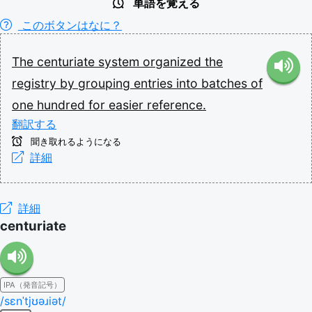
単語を覚える
このボタンはなに？
The
centuriate
system
organized
the
registry
by
grouping
entries
into
batches
of
one
hundred
for
easier
reference.
翻訳する
聞き取れるようになる
詳細
詳細
centuriate
IPA（発音記号）
/sɛnˈtjʊəɹiət/