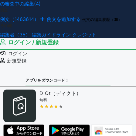
の審査中の編集(4)
例文
例文（1463614）
例文を追加する
例文の編集履歴（39）
その他
編集者（35）
編集ガイドライン
クレジット
ログイン / 新規登録
ログイン
新規登録
アプリをダウンロード！
DiQt（ディクト）
無料
★★★★★
★★★★★