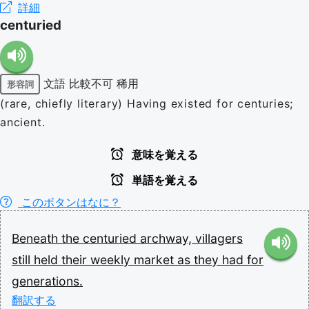
詳細
centuried
文語
比較不可
稀用
形容詞
(rare, chiefly literary) Having existed for centuries;
ancient.
意味を覚える
単語を覚える
このボタンはなに？
Beneath
the
centuried
archway,
villagers
still
held
their
weekly
market
as
they
had
for
generations.
翻訳する