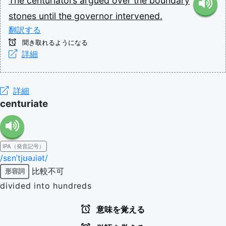
The
centuriators
argued
over
the
boundary
stones
until
the
governor
intervened.
翻訳する
聞き取れるようになる
詳細
詳細
centuriate
IPA（発音記号）
/sɛnˈtjʊəɹiət/
比較不可
形容詞
divided into hundreds
意味を覚える