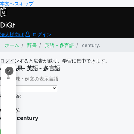
本文へスキップ
DiQt
法人様向け
ログイン
ホーム
辞書
英語 - 多言語
century.
ログインすると広告が減り、学習に集中できます。
検索結果- 英語 - 多言語
×
広
告
意味・例文の表示言語
検索内容:
century.
of the century