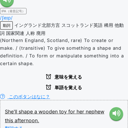
IPA（発音記号）
/ʃeɪp/
イングランド北部方言
スコットランド英語
稀用
他動
動詞
詞
国家関連
人称
廃用
(Northern England, Scotland, rare) To create or
make. / (transitive) To give something a shape and
definition. / To form or manipulate something into a
certain shape.
意味を覚える
単語を覚える
このボタンはなに？
She'll
shape
a
wooden
toy
for
her
nephew
this
afternoon.