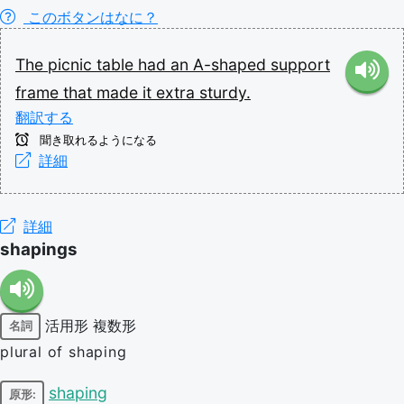
このボタンはなに？
The
picnic
table
had
an
A-shaped
support
frame
that
made
it
extra
sturdy.
翻訳する
聞き取れるようになる
詳細
詳細
shapings
活用形
複数形
名詞
plural of shaping
shaping
原形: