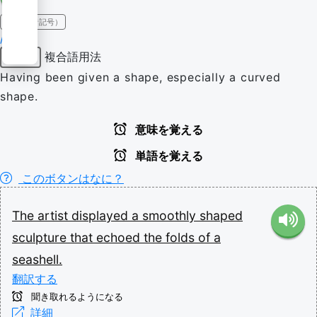
IPA（発音記号）
/ʃeɪpt/
複合語用法
形容詞
Having been given a shape, especially a curved
shape.
意味を覚える
単語を覚える
このボタンはなに？
The
artist
displayed
a
smoothly
shaped
sculpture
that
echoed
the
folds
of
a
seashell.
翻訳する
聞き取れるようになる
詳細