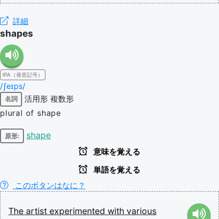
詳細
shapes
IPA（発音記号）
/ʃeɪps/
活用形
複数形
名詞
plural of shape
shape
原形:
意味を覚える
単語を覚える
このボタンはなに？
The
artist
experimented
with
various