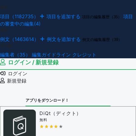
項目
項目（1182735）
項目を追加する
項目
項目の編集履歴（35）
の審査中の編集(4)
例文
例文（1463614）
例文を追加する
例文の編集履歴（39）
その他
編集者（35）
編集ガイドライン
クレジット
ログイン / 新規登録
ログイン
新規登録
アプリをダウンロード！
DiQt（ディクト）
無料
★★★★★
★★★★★