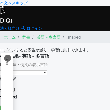
本文へスキップ
DiQt
法人様向け
ログイン
ホーム
辞書
英語 - 多言語
shaped
ログインすると広告が減り、学習に集中できます。
検索結果- 英語 - 多言語
×
広
告
意味・例文の表示言語
検索内容:
shaped
shaped