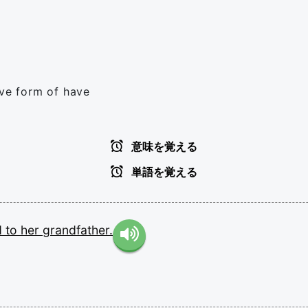
ive form of have
意味を覚える
単語を覚える
d
to
her
grandfather.