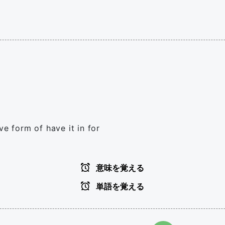
ve form of have it in for
意味を覚える
単語を覚える