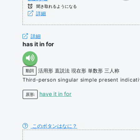
聞き取れるようになる
詳細
詳細
has it in for
活用形
直説法
現在形
単数形
三人称
動詞
Third-person singular simple present indicati
have it in for
原形:
このボタンはなに？