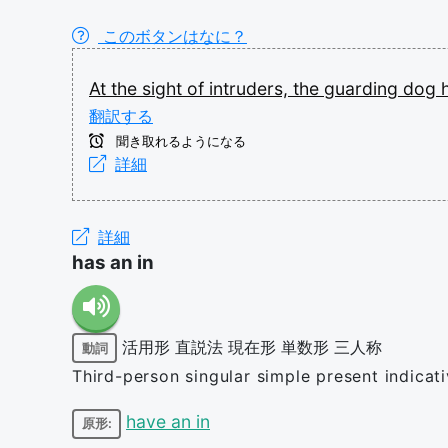
このボタンはなに？
At
the
sight
of
intruders,
the
guarding
dog
翻訳する
聞き取れるようになる
詳細
詳細
has an in
活用形
直説法
現在形
単数形
三人称
動詞
Third-person singular simple present indicat
have an in
原形: