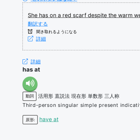
She
has
on
a
red
scarf
despite
the
warm
we
翻訳する
聞き取れるようになる
詳細
詳細
has at
活用形
直説法
現在形
単数形
三人称
動詞
Third-person singular simple present indicat
have at
原形: