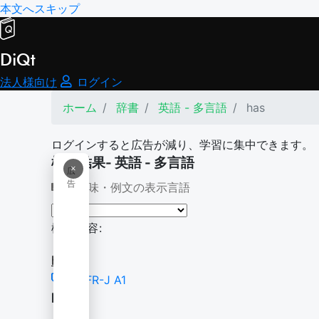
本文へスキップ
DiQt
法人様向け
ログイン
ホーム
辞書
英語 - 多言語
has
ログインすると広告が減り、学習に集中できます。
検索結果- 英語 - 多言語
×
広
告
意味・例文の表示言語
検索内容:
has
CEFR-J A1
has