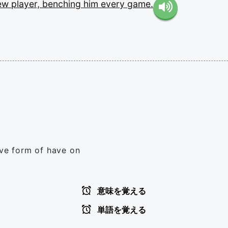
ew
player,
benching
him
every
game.
ive form of have on
意味を覚える
単語を覚える