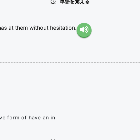
単語を覚える
has
at
them
without
hesitation.
ive form of have an in