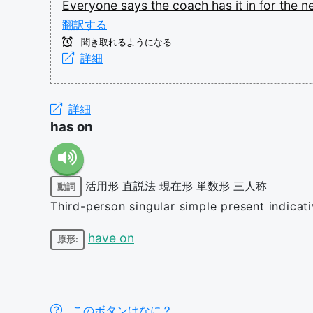
Everyone
says
the
coach
has
it
in
for
the
n
翻訳する
聞き取れるようになる
詳細
詳細
has on
活用形
直説法
現在形
単数形
三人称
動詞
Third-person singular simple present indicat
have on
原形:
このボタンはなに？