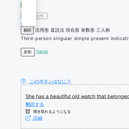
IPA（発音記号）
/hæz/
活用形
直説法
現在形
単数形
三人称
動詞
Third-person singular simple present indicat
have
原形:
このボタンはなに？
She
has
a
beautiful
old
watch
that
belonge
翻訳する
聞き取れるようになる
詳細