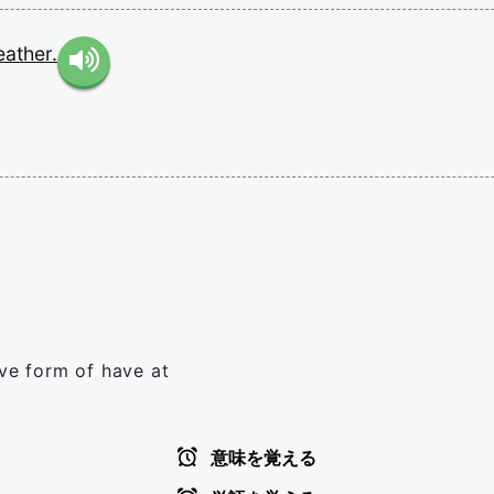
ather.
ive form of have at
意味を覚える