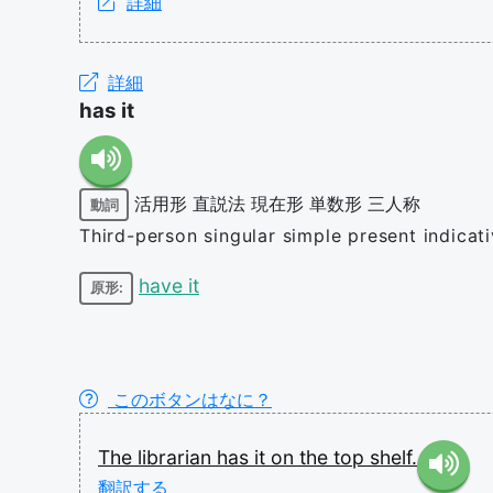
詳細
詳細
has it
活用形
直説法
現在形
単数形
三人称
動詞
Third-person singular simple present indicati
have it
原形:
このボタンはなに？
The
librarian
has
it
on
the
top
shelf.
翻訳する