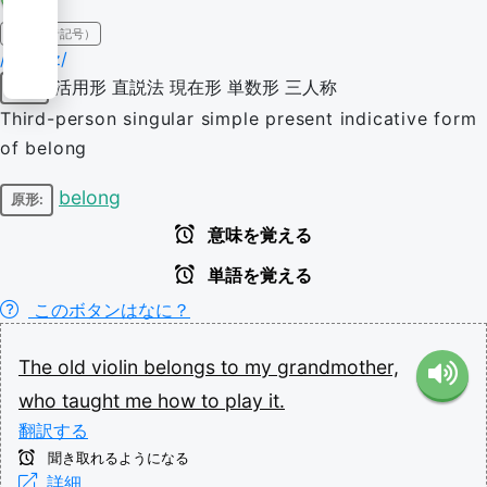
IPA（発音記号）
/bɪˈlɔŋz/
活用形
直説法
現在形
単数形
三人称
動詞
Third-person singular simple present indicative form
of belong
belong
原形:
意味を覚える
単語を覚える
このボタンはなに？
The
old
violin
belongs
to
my
grandmother,
who
taught
me
how
to
play
it.
翻訳する
聞き取れるようになる
詳細