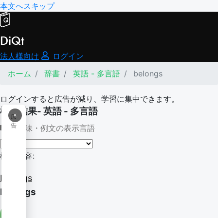
本文へスキップ
DiQt
法人様向け
ログイン
ホーム
辞書
英語 - 多言語
belongs
ログインすると広告が減り、学習に集中できます。
検索結果- 英語 - 多言語
×
広
告
意味・例文の表示言語
検索内容:
belongs
belongs