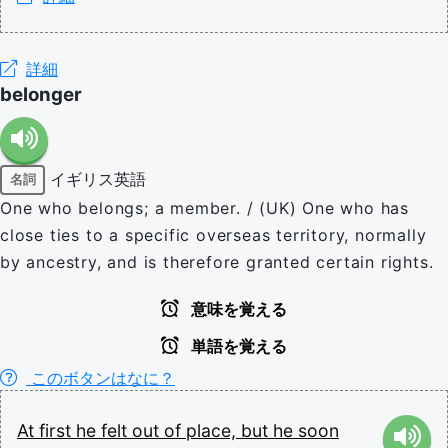
詳細
belonger
イギリス英語
名詞
One who belongs; a member. / (UK) One who has
close ties to a specific overseas territory, normally
by ancestry, and is therefore granted certain rights.
意味を覚える
単語を覚える
このボタンはなに？
At
first
he
felt
out
of
place,
but
he
soon