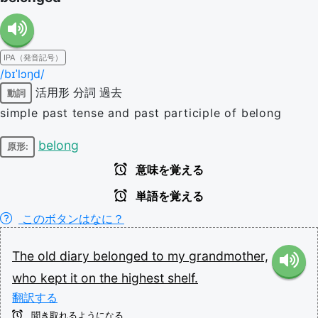
IPA（発音記号）
/bɪˈlɔŋd/
活用形
分詞
過去
動詞
simple past tense and past participle of belong
belong
原形:
意味を覚える
単語を覚える
このボタンはなに？
The
old
diary
belonged
to
my
grandmother,
who
kept
it
on
the
highest
shelf.
翻訳する
聞き取れるようになる