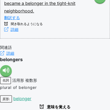
became
a
belonger
in
the
tight-knit
neighborhood.
翻訳する
聞き取れるようになる
詳細
関連語
詳細
belongers
活用形
複数形
名詞
plural of belonger
belonger
原形:
意味を覚える