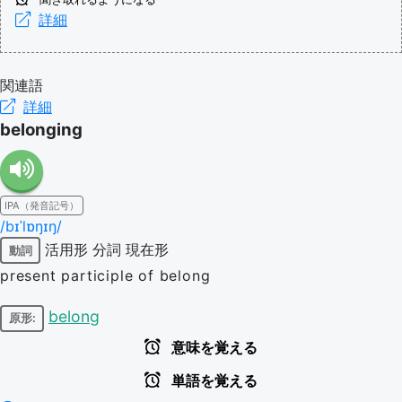
詳細
関連語
詳細
belonging
IPA（発音記号）
/bɪˈlɒŋɪŋ/
活用形
分詞
現在形
動詞
present participle of belong
belong
原形:
意味を覚える
単語を覚える