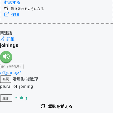
翻訳する
聞き取れるようになる
詳細
関連語
詳細
joinings
IPA（発音記号）
/ˈd͡ʒɔɪnɪŋz/
活用形
複数形
名詞
plural of joining
joining
原形:
意味を覚える