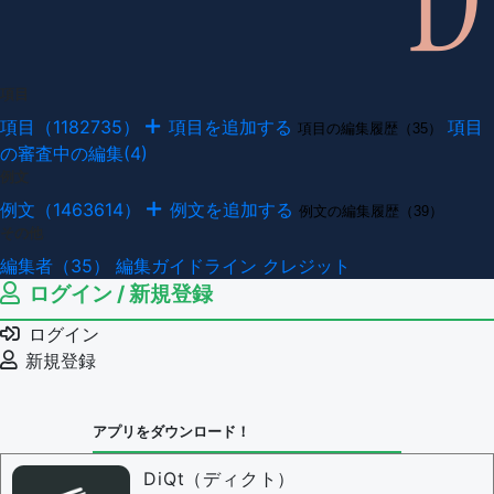
項目
項目（1182735）
項目を追加する
項目
項目の編集履歴（35）
の審査中の編集(4)
例文
例文（1463614）
例文を追加する
例文の編集履歴（39）
その他
編集者（35）
編集ガイドライン
クレジット
ログイン / 新規登録
ログイン
新規登録
アプリをダウンロード！
DiQt（ディクト）