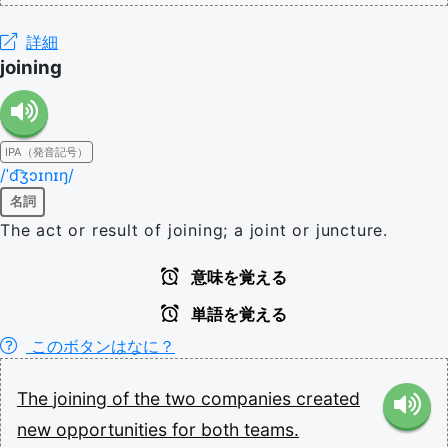
詳細
joining
IPA（発音記号）
/ˈd͡ʒɔɪnɪŋ/
名詞
The act or result of joining; a joint or juncture.
意味を覚える
単語を覚える
このボタンはなに？
The
joining
of
the
two
companies
created
new
opportunities
for
both
teams.