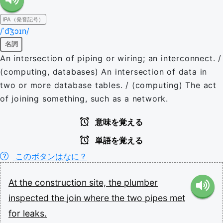
IPA（発音記号）
/ˈd͡ʒɔɪn/
名詞
An intersection of piping or wiring; an interconnect. /
(computing, databases) An intersection of data in
two or more database tables. / (computing) The act
of joining something, such as a network.
意味を覚える
単語を覚える
このボタンはなに？
At
the
construction
site,
the
plumber
inspected
the
join
where
the
two
pipes
met
for
leaks.