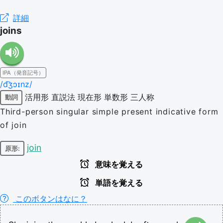
詳細
joins
IPA（発音記号）
/d͡ʒɔɪnz/
活用形
直説法
現在形
単数形
三人称
動詞
Third-person singular simple present indicative form
of join
join
原形:
意味を覚える
単語を覚える
このボタンはなに？