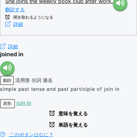
She
joins
the
weekly
book
club
after
work.
翻訳する
聞き取れるようになる
詳細
詳細
joined in
活用形
分詞
過去
動詞
simple past tense and past participle of join in
join in
原形:
意味を覚える
単語を覚える
このボタンはなに？