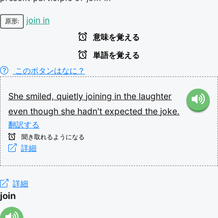
join in
原形:
意味を覚える
単語を覚える
このボタンはなに？
She
smiled,
quietly
joining
in
the
laughter
even
though
she
hadn't
expected
the
joke.
翻訳する
聞き取れるようになる
詳細
詳細
join