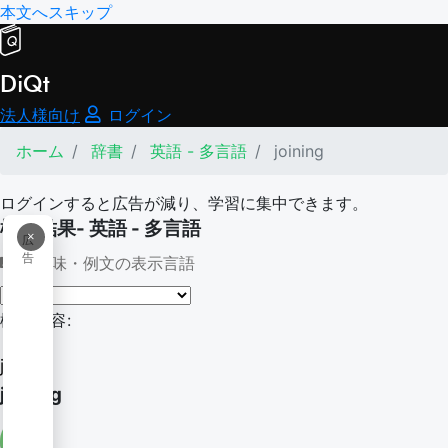
本文へスキップ
DiQt
法人様向け
ログイン
ホーム
辞書
英語 - 多言語
joining
ログインすると広告が減り、学習に集中できます。
検索結果- 英語 - 多言語
×
広
告
意味・例文の表示言語
検索内容:
joining
joining