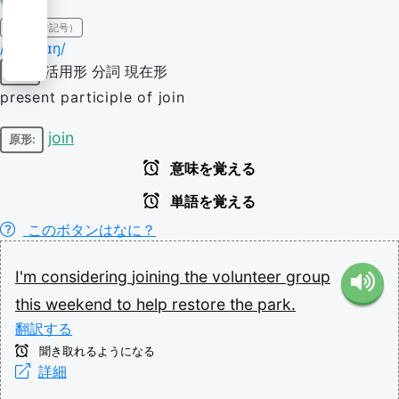
IPA（発音記号）
/ˈd͡ʒɔɪnɪŋ/
活用形
分詞
現在形
動詞
present participle of join
join
原形:
意味を覚える
単語を覚える
このボタンはなに？
I'm
considering
joining
the
volunteer
group
this
weekend
to
help
restore
the
park.
翻訳する
聞き取れるようになる
詳細