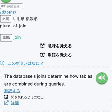
IPA（発音記号）
/d͡ʒɔɪnz/
活用形
複数形
名詞
plural of join
join
原形:
意味を覚える
単語を覚える
このボタンはなに？
The
database's
joins
determine
how
tables
are
combined
during
queries.
翻訳する
聞き取れるようになる
詳細