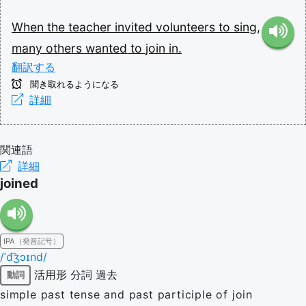
When
the
teacher
invited
volunteers
to
sing,
many
others
wanted
to
join
in.
翻訳する
聞き取れるようになる
詳細
関連語
詳細
joined
IPA（発音記号）
/ˈd͡ʒɔɪnd/
活用形
分詞
過去
動詞
simple past tense and past participle of join