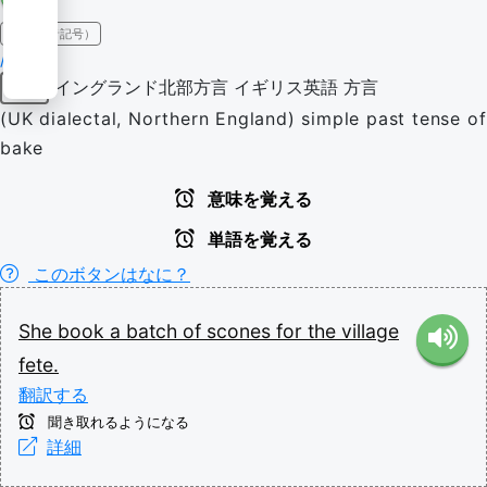
IPA（発音記号）
/bʊk/
イングランド北部方言
イギリス英語
方言
動詞
(UK dialectal, Northern England) simple past tense of
bake
意味を覚える
単語を覚える
このボタンはなに？
She
book
a
batch
of
scones
for
the
village
fete.
翻訳する
聞き取れるようになる
詳細