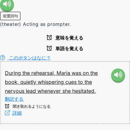
前置詞句
(theater) Acting as prompter.
意味を覚える
単語を覚える
このボタンはなに？
During
the
rehearsal,
Maria
was
on
the
book,
quietly
whispering
cues
to
the
nervous
lead
whenever
she
hesitated.
翻訳する
聞き取れるようになる
詳細