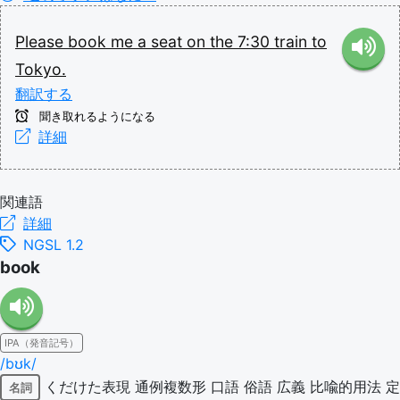
Please
book
me
a
seat
on
the
7:30
train
to
Tokyo.
翻訳する
聞き取れるようになる
詳細
関連語
詳細
NGSL 1.2
book
IPA（発音記号）
/bʊk/
くだけた表現
通例複数形
口語
俗語
広義
比喩的用法
定
名詞