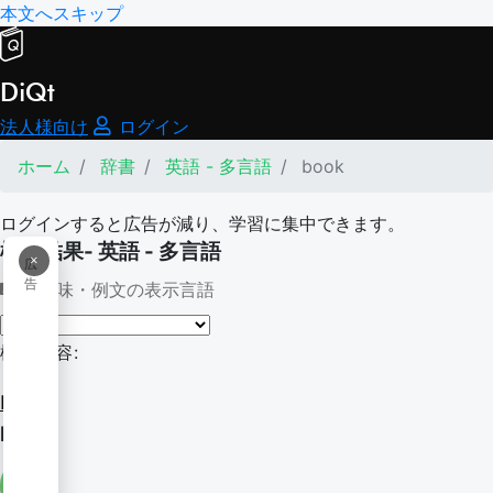
本文へスキップ
DiQt
法人様向け
ログイン
ホーム
辞書
英語 - 多言語
book
ログインすると広告が減り、学習に集中できます。
検索結果- 英語 - 多言語
×
広
告
意味・例文の表示言語
検索内容:
book
book