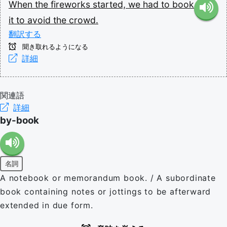
When
the
fireworks
started,
we
had
to
book
it
to
avoid
the
crowd.
翻訳する
聞き取れるようになる
詳細
関連語
詳細
by-book
名詞
A notebook or memorandum book. / A subordinate
book containing notes or jottings to be afterward
extended in due form.