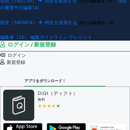
項目（1182735）
項目を追加する
項目
項目の編集履歴（35）
の審査中の編集(4)
例文
例文（1463614）
例文を追加する
例文の編集履歴（39）
その他
編集者（35）
編集ガイドライン
クレジット
ログイン / 新規登録
ログイン
新規登録
アプリをダウンロード！
DiQt（ディクト）
無料
★★★★★
★★★★★