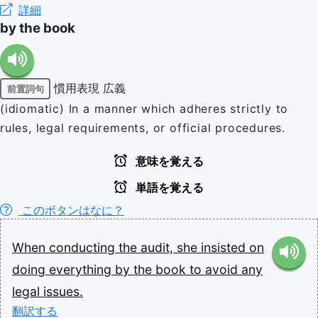
詳細
by the book
慣用表現
広義
前置詞句
(idiomatic) In a manner which adheres strictly to
rules, legal requirements, or official procedures.
意味を覚える
単語を覚える
このボタンはなに？
When
conducting
the
audit,
she
insisted
on
doing
everything
by
the
book
to
avoid
any
legal
issues.
翻訳する