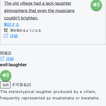
The
old
village
had
a
lack-laughter
atmosphere
that
even
the
musicians
couldn't
brighten.
翻訳する
聞き取れるようになる
詳細
関連語
詳細
evil laughter
不可算名詞
名詞
The stereotypical laughter produced by a villain,
frequently represented as muahahaha or bwahaha.