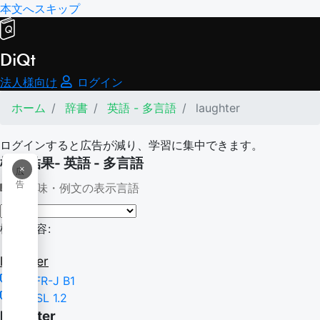
本文へスキップ
DiQt
法人様向け
ログイン
ホーム
辞書
英語 - 多言語
laughter
ログインすると広告が減り、学習に集中できます。
検索結果- 英語 - 多言語
×
広
告
意味・例文の表示言語
検索内容:
laughter
CEFR-J B1
NGSL 1.2
laughter