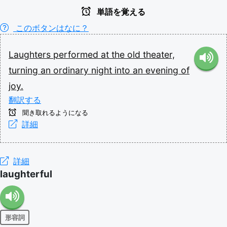
単語を覚える
このボタンはなに？
Laughters
performed
at
the
old
theater,
turning
an
ordinary
night
into
an
evening
of
joy.
翻訳する
聞き取れるようになる
詳細
詳細
laughterful
形容詞