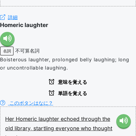
詳細
Homeric laughter
不可算名詞
名詞
Boisterous laughter, prolonged belly laughing; long
or uncontrollable laughing.
意味を覚える
単語を覚える
このボタンはなに？
Her
Homeric
laughter
echoed
through
the
old
library,
startling
everyone
who
thought