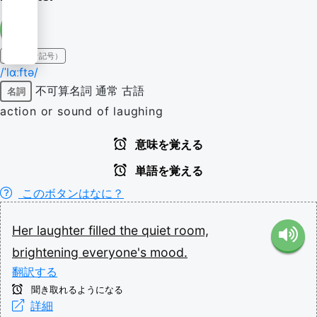
IPA（発音記号）
/ˈlɑːftə/
不可算名詞
通常
古語
名詞
action or sound of laughing
意味を覚える
単語を覚える
このボタンはなに？
Her
laughter
filled
the
quiet
room,
brightening
everyone's
mood.
翻訳する
聞き取れるようになる
詳細