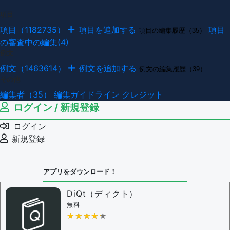
項目
項目（1182735）
項目を追加する
項目
項目の編集履歴（35）
の審査中の編集(4)
例文
例文（1463614）
例文を追加する
例文の編集履歴（39）
その他
編集者（35）
編集ガイドライン
クレジット
ログイン / 新規登録
ログイン
新規登録
アプリをダウンロード！
DiQt（ディクト）
無料
★★★★★
★★★★★