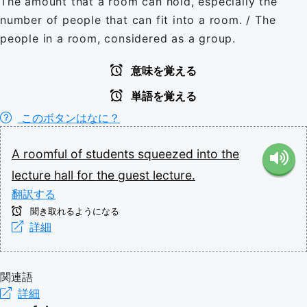
The amount that a room can hold, especially the
number of people that can fit into a room. / The
people in a room, considered as a group.
意味を覚える
単語を覚える
このボタンはなに？
A
roomful
of
students
squeezed
into
the
lecture
hall
for
the
guest
lecture.
翻訳する
聞き取れるようになる
詳細
関連語
詳細