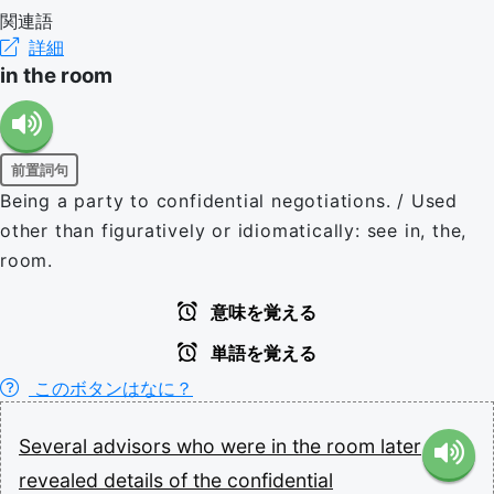
関連語
詳細
in the room
前置詞句
Being a party to confidential negotiations. / Used
other than figuratively or idiomatically: see in, the,
room.
意味を覚える
単語を覚える
このボタンはなに？
Several
advisors
who
were
in
the
room
later
revealed
details
of
the
confidential