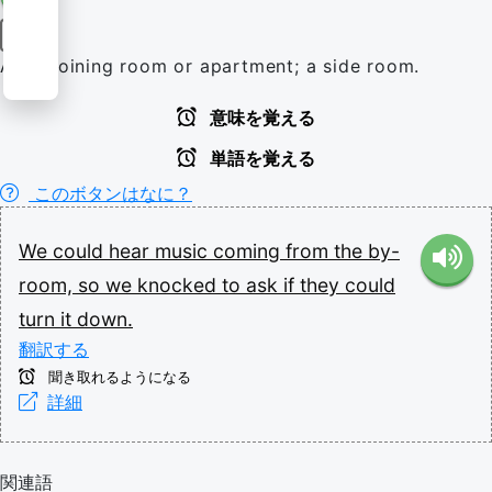
名詞
An adjoining room or apartment; a side room.
意味を覚える
単語を覚える
このボタンはなに？
We
could
hear
music
coming
from
the
by-
room,
so
we
knocked
to
ask
if
they
could
turn
it
down.
翻訳する
聞き取れるようになる
詳細
関連語