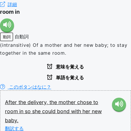
詳細
room in
自動詞
動詞
(intransitive) Of a mother and her new baby; to stay
together in the same room.
意味を覚える
単語を覚える
このボタンはなに？
After
the
delivery,
the
mother
chose
to
room
in
so
she
could
bond
with
her
new
baby.
翻訳する