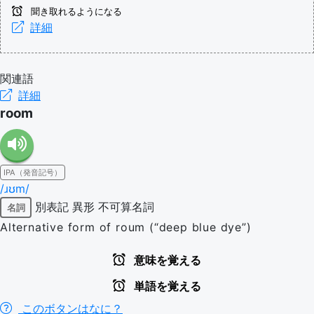
聞き取れるようになる
詳細
関連語
詳細
room
IPA（発音記号）
/ɹʊm/
別表記
異形
不可算名詞
名詞
Alternative form of roum (“deep blue dye”)
意味を覚える
単語を覚える
このボタンはなに？