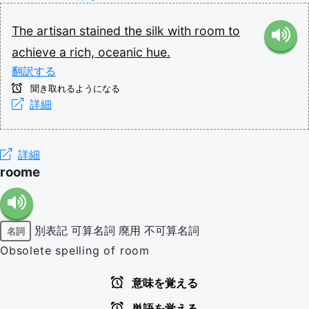
The
artisan
stained
the
silk
with
room
to
achieve
a
rich,
oceanic
hue.
翻訳する
聞き取れるようになる
詳細
詳細
roome
別表記
可算名詞
廃用
不可算名詞
名詞
Obsolete spelling of room
意味を覚える
単語を覚える