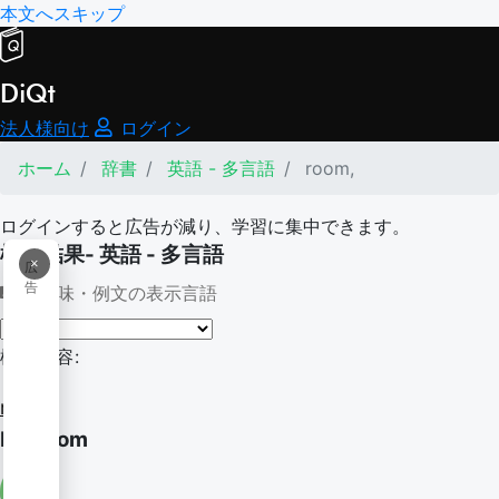
本文へスキップ
DiQt
法人様向け
ログイン
ホーム
辞書
英語 - 多言語
room,
ログインすると広告が減り、学習に集中できます。
検索結果- 英語 - 多言語
×
広
告
意味・例文の表示言語
検索内容:
room,
by-room