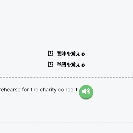
意味を覚える
単語を覚える
rehearse
for
the
charity
concert.