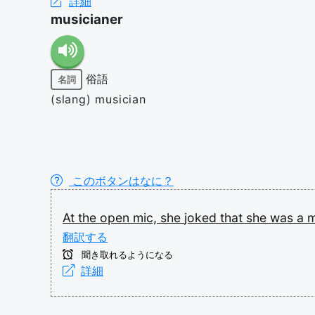
詳細
musicianer
俗語
名詞
(slang) musician
このボタンはなに？
At
the
open
mic,
she
joked
that
she
was
a
m
翻訳する
聞き取れるようになる
詳細