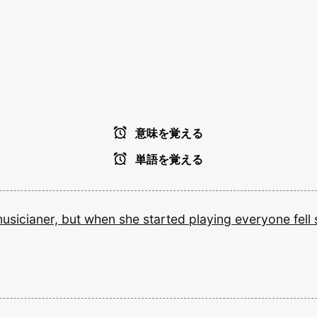
意味を覚える
単語を覚える
usicianer,
but
when
she
started
playing
everyone
fell