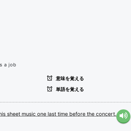
s a job
意味を覚える
単語を覚える
his
sheet
music
one
last
time
before
the
concert.