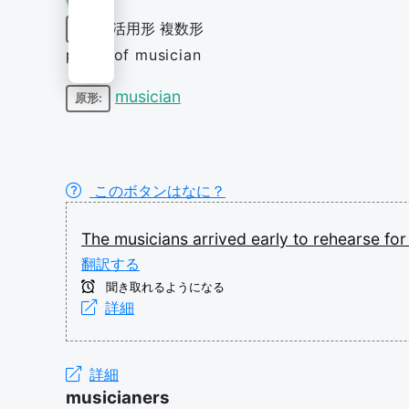
活用形
複数形
名詞
plural of musician
musician
原形:
このボタンはなに？
The
musicians
arrived
early
to
rehearse
fo
翻訳する
聞き取れるようになる
詳細
詳細
musicianers