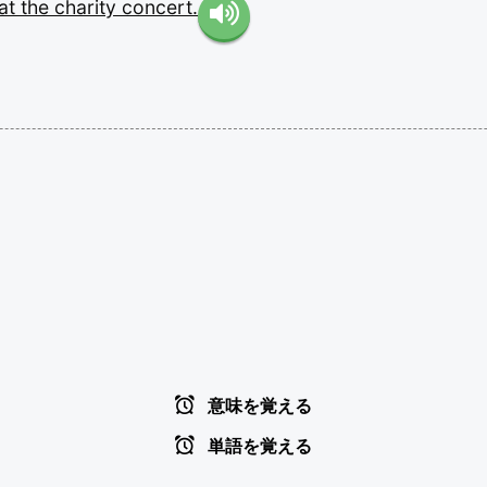
at
the
charity
concert.
意味を覚える
単語を覚える