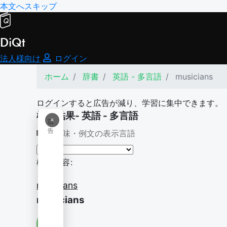
本文へスキップ
DiQt
法人様向け
ログイン
ホーム
辞書
英語 - 多言語
musicians
ログインすると広告が減り、学習に集中できます。
検索結果- 英語 - 多言語
×
広
告
意味・例文の表示言語
検索内容:
musicians
musicians