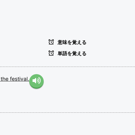
意味を覚える
単語を覚える
r
the
festival.