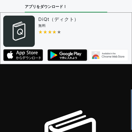
アプリをダウンロード！
DiQt（ディクト）
無料
★★★★★
★★★★★