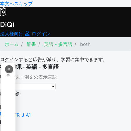
本文へスキップ
DiQt
法人様向け
ログイン
ホーム
辞書
英語 - 多言語
both
ログインすると広告が減り、学習に集中できます。
検索結果- 英語 - 多言語
×
広
告
意味・例文の表示言語
検索内容:
both
CEFR-J A1
both