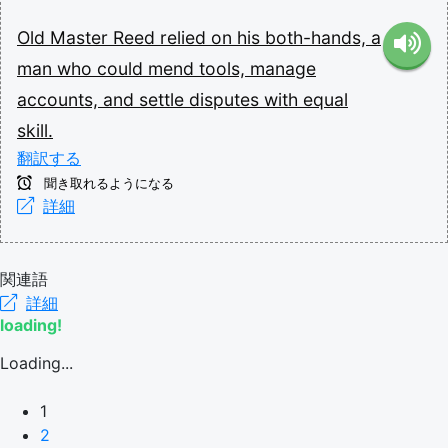
Old
Master
Reed
relied
on
his
both-hands,
a
man
who
could
mend
tools,
manage
accounts,
and
settle
disputes
with
equal
skill.
翻訳する
聞き取れるようになる
詳細
関連語
詳細
loading!
Loading...
1
2