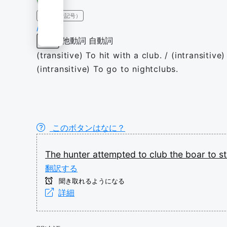
IPA（発音記号）
/klʌb/
他動詞
自動詞
動詞
(transitive) To hit with a club. / (intransitiv
(intransitive) To go to nightclubs.
このボタンはなに？
The
hunter
attempted
to
club
the
boar
to
s
翻訳する
聞き取れるようになる
詳細