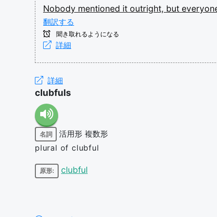
Nobody
mentioned
it
outright,
but
everyon
翻訳する
聞き取れるようになる
詳細
詳細
clubfuls
活用形
複数形
名詞
plural of clubful
clubful
原形: