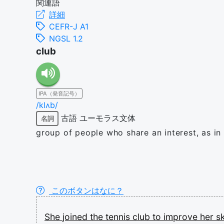
関連語
詳細
CEFR-J A1
NGSL 1.2
club
IPA（発音記号）
/klʌb/
古語
ユーモラス文体
名詞
group of people who share an interest, as in
このボタンはなに？
She
joined
the
tennis
club
to
improve
her
sk