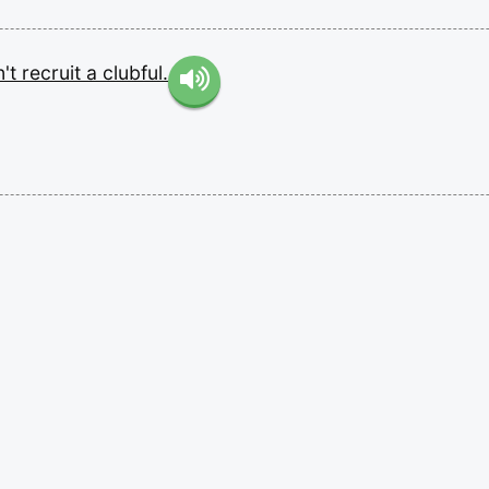
n't
recruit
a
clubful.