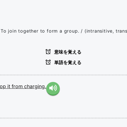
e) To join together to form a group. / (intransitive, tr
意味を覚える
単語を覚える
top
it
from
charging.