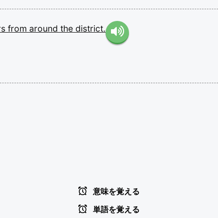
rs
from
around
the
district.
意味を覚える
単語を覚える