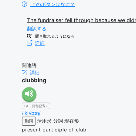
このボタンはなに？
The
fundraiser
fell
through
because
we
did
翻訳する
聞き取れるようになる
詳細
関連語
詳細
clubbing
IPA（発音記号）
/ˈklʌbɪŋ/
活用形
分詞
現在形
動詞
present participle of club