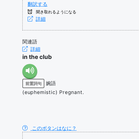
翻訳する
聞き取れるようになる
詳細
関連語
詳細
in the club
婉語
前置詞句
(euphemistic) Pregnant.
このボタンはなに？