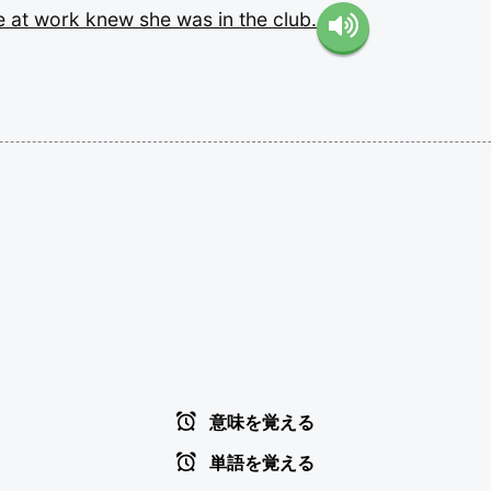
e
at
work
knew
she
was
in
the
club.
意味を覚える
単語を覚える