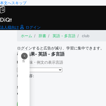
本文へスキップ
DiQt
法人様向け
ログイン
ホーム
辞書
英語 - 多言語
club
ログインすると広告が減り、学習に集中できます。
検索結果- 英語 - 多言語
×
広
告
意味・例文の表示言語
検索内容:
club
club