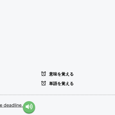
意味を覚える
単語を覚える
he
deadline.