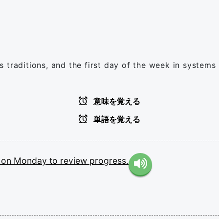
 traditions, and the first day of the week in systems
意味を覚える
単語を覚える
g
on
Monday
to
review
progress.