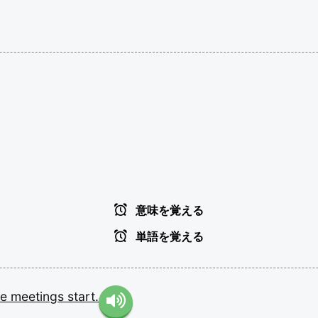
意味を覚える
単語を覚える
re
meetings
start.