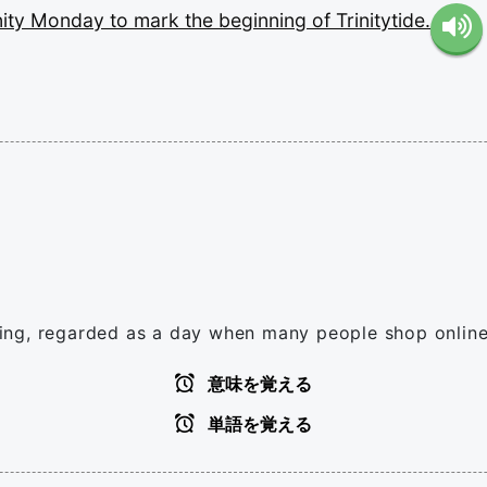
nity
Monday
to
mark
the
beginning
of
Trinitytide.
ing, regarded as a day when many people shop online
意味を覚える
単語を覚える