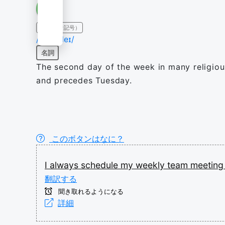
IPA（発音記号）
/ˈmʌn.deɪ/
名詞
The second day of the week in many religious
and precedes Tuesday.
このボタンはなに？
I
always
schedule
my
weekly
team
meetin
翻訳する
聞き取れるようになる
詳細