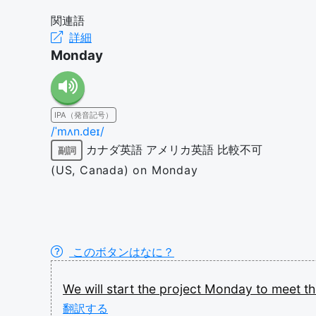
関連語
詳細
Monday
IPA（発音記号）
/ˈmʌn.deɪ/
カナダ英語
アメリカ英語
比較不可
副詞
(US, Canada) on Monday
このボタンはなに？
We
will
start
the
project
Monday
to
meet
t
翻訳する