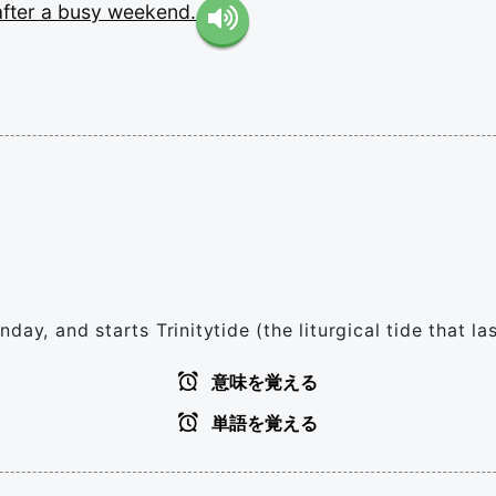
after
a
busy
weekend.
ay, and starts Trinitytide (the liturgical tide that las
意味を覚える
単語を覚える