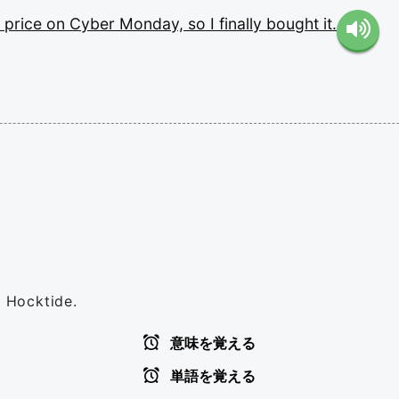
f
price
on
Cyber
Monday,
so
I
finally
bought
it.
f Hocktide.
意味を覚える
単語を覚える