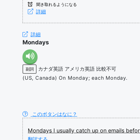
聞き取れるようになる
詳細
詳細
Mondays
カナダ英語
アメリカ英語
比較不可
副詞
(US, Canada) On Monday; each Monday.
このボタンはなに？
Mondays
I
usually
catch
up
on
emails
befo
翻訳する