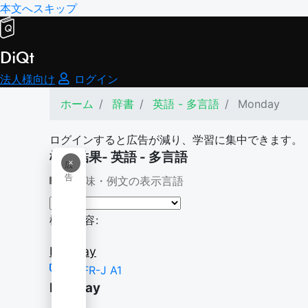
本文へスキップ
DiQt
法人様向け
ログイン
ホーム
辞書
英語 - 多言語
Monday
ログインすると広告が減り、学習に集中できます。
検索結果- 英語 - 多言語
×
広
告
意味・例文の表示言語
検索内容:
Monday
CEFR-J A1
Monday