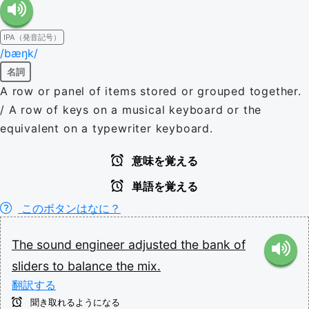
IPA（発音記号）
/bæŋk/
名詞
A row or panel of items stored or grouped together.
/ A row of keys on a musical keyboard or the
equivalent on a typewriter keyboard.
意味を覚える
単語を覚える
このボタンはなに？
The
sound
engineer
adjusted
the
bank
of
sliders
to
balance
the
mix.
翻訳する
聞き取れるようになる