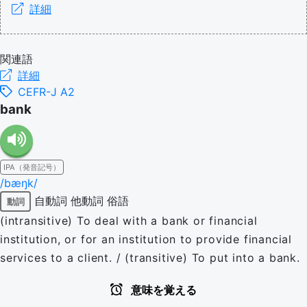
詳細
関連語
詳細
CEFR-J A2
bank
IPA（発音記号）
/bæŋk/
自動詞
他動詞
俗語
動詞
(intransitive) To deal with a bank or financial
institution, or for an institution to provide financial
services to a client. / (transitive) To put into a bank.
意味を覚える