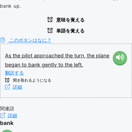
bank up.
意味を覚える
単語を覚える
このボタンはなに？
As
the
pilot
approached
the
turn,
the
plane
began
to
bank
gently
to
the
left.
翻訳する
聞き取れるようになる
詳細
関連語
詳細
bank