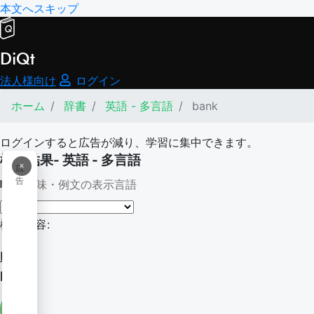
本文へスキップ
DiQt
法人様向け
ログイン
ホーム
辞書
英語 - 多言語
bank
ログインすると広告が減り、学習に集中できます。
検索結果- 英語 - 多言語
×
広
告
意味・例文の表示言語
検索内容:
bank
bank