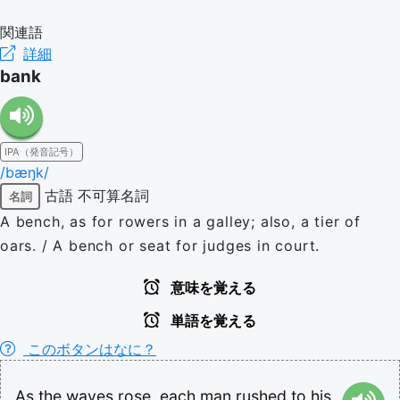
関連語
詳細
bank
IPA（発音記号）
/bæŋk/
古語
不可算名詞
名詞
A bench, as for rowers in a galley; also, a tier of
oars. / A bench or seat for judges in court.
意味を覚える
単語を覚える
このボタンはなに？
As
the
waves
rose,
each
man
rushed
to
his