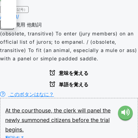
IPA（発音記号）
/ˈpænəl/
廃用
他動詞
動詞
(obsolete, transitive) To enter (jury members) on an
official list of jurors; to empanel. / (obsolete,
transitive) To fit (an animal, especially a mule or ass)
with a panel or simple padded saddle.
意味を覚える
単語を覚える
このボタンはなに？
At
the
courthouse,
the
clerk
will
panel
the
newly
summoned
citizens
before
the
trial
begins.