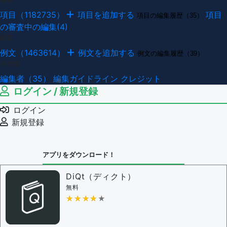
項目（1182735）
項目を追加する
項目
項目の編集履歴（35）
の審査中の編集(4)
例文
例文（1463614）
例文を追加する
例文の編集履歴（39）
その他
編集者（35）
編集ガイドライン
クレジット
ログイン / 新規登録
ログイン
新規登録
アプリをダウンロード！
DiQt（ディクト）
無料
★★★★★
★★★★★