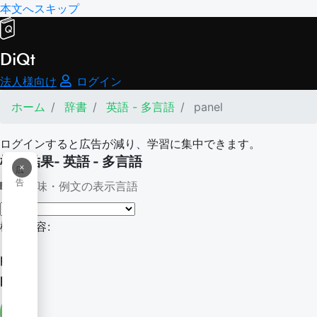
本文へスキップ
DiQt
法人様向け
ログイン
ホーム
辞書
英語 - 多言語
panel
ログインすると広告が減り、学習に集中できます。
検索結果- 英語 - 多言語
×
広
告
意味・例文の表示言語
検索内容:
panel
panel