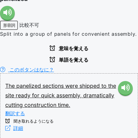
比較不可
形容詞
Split into a group of panels for convenient assembly.
意味を覚える
単語を覚える
このボタンはなに？
The
panelized
sections
were
shipped
to
the
site
ready
for
quick
assembly,
dramatically
cutting
construction
time.
翻訳する
聞き取れるようになる
詳細