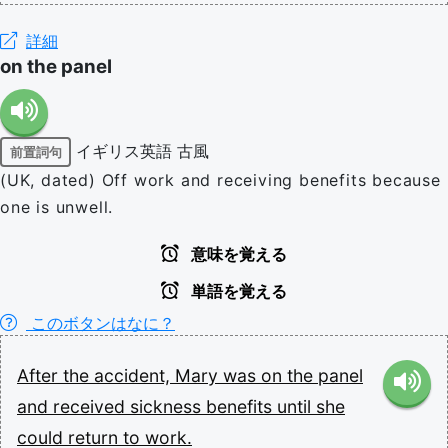
詳細
on the panel
イギリス英語
古風
前置詞句
(UK, dated) Off work and receiving benefits because
one is unwell.
意味を覚える
単語を覚える
このボタンはなに？
After
the
accident,
Mary
was
on
the
panel
and
received
sickness
benefits
until
she
could
return
to
work.