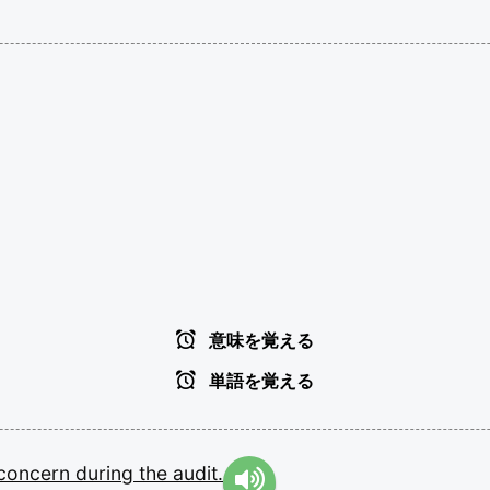
意味を覚える
単語を覚える
concern
during
the
audit.