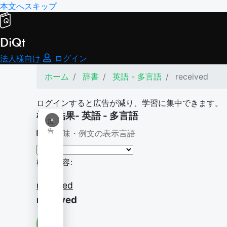
本文へスキップ
DiQt
法人様向け
ログイン
ホーム
辞書
英語 - 多言語
received
ログインすると広告が減り、学習に集中できます。
検索結果- 英語 - 多言語
×
広
告
意味・例文の表示言語
検索内容:
received
received