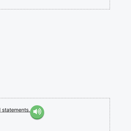
l
statements.