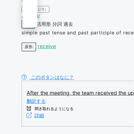
IPA（発音記号）
/ɹɪˈsiːvd/
活用形
分詞
過去
動詞
simple past tense and past participle of rece
receive
原形:
このボタンはなに？
After
the
meeting,
the
team
received
the
u
翻訳する
聞き取れるようになる
詳細