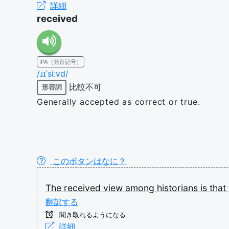
詳細
received
IPA（発音記号）
/ɹɪˈsiːvd/
比較不可
形容詞
Generally accepted as correct or true.
このボタンはなに？
The
received
view
among
historians
is
that
翻訳する
聞き取れるようになる
詳細