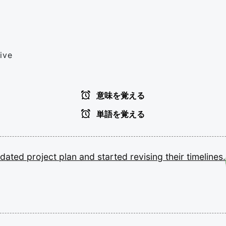
ive
意味を覚える
単語を覚える
pdated
project
plan
and
started
revising
their
timelines.