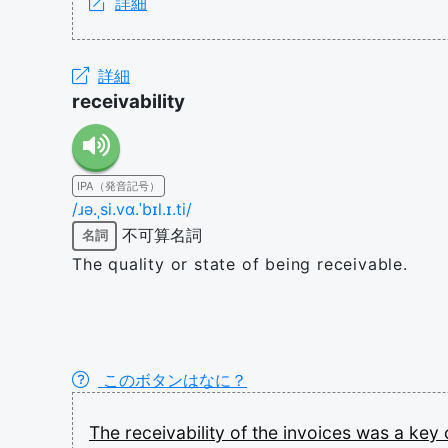
詳細
詳細
receivability
IPA（発音記号）
/ɹə.ˌsi.vɑ.ˈbɪl.ɪ.ti/
不可算名詞
名詞
The quality or state of being receivable.
このボタンはなに？
The
receivability
of
the
invoices
was
a
key