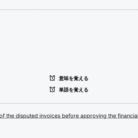
意味を覚える
単語を覚える
of
the
disputed
invoices
before
approving
the
financia