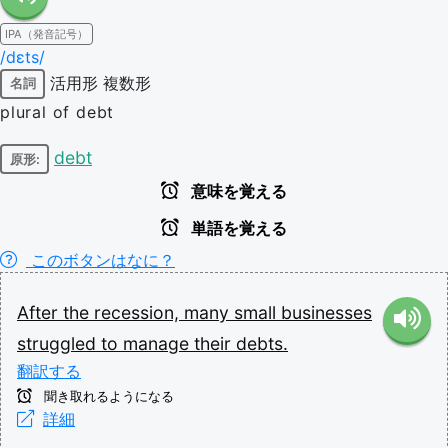
IPA（発音記号）
/dɛts/
活用形
複数形
名詞
plural of debt
debt
原形:
意味を覚える
単語を覚える
このボタンはなに？
After
the
recession,
many
small
businesses
struggled
to
manage
their
debts.
翻訳する
聞き取れるようになる
詳細