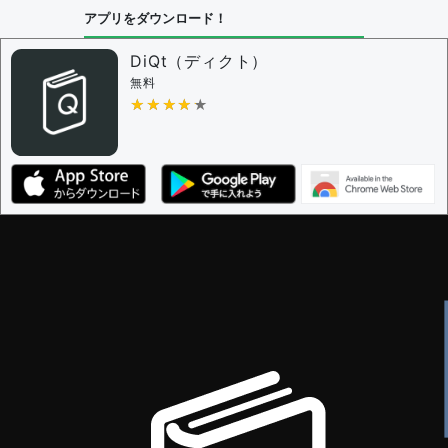
アプリをダウンロード！
DiQt（ディクト）
無料
★★★★★
★★★★★