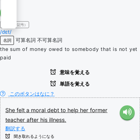
IPA（発音記号）
/dɛt/
可算名詞
不可算名詞
名詞
the sum of money owed to somebody that is not yet
paid
意味を覚える
単語を覚える
このボタンはなに？
She
felt
a
moral
debt
to
help
her
former
teacher
after
his
illness.
翻訳する
聞き取れるようになる