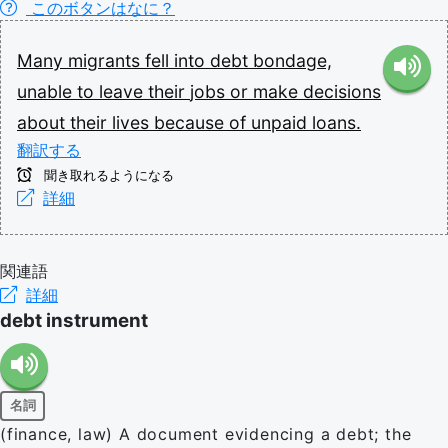
このボタンはなに？
Many
migrants
fell
into
debt
bondage,
unable
to
leave
their
jobs
or
make
decisions
about
their
lives
because
of
unpaid
loans.
翻訳する
聞き取れるようになる
詳細
関連語
詳細
debt instrument
名詞
(finance, law) A document evidencing a debt; the