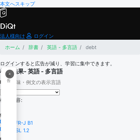
本文へスキップ
DiQt
法人様向け
ログイン
ホーム
辞書
英語 - 多言語
debt
ログインすると広告が減り、学習に集中できます。
検索結果- 英語 - 多言語
×
広
告
意味・例文の表示言語
検索内容:
debt
CEFR-J B1
NGSL 1.2
debt