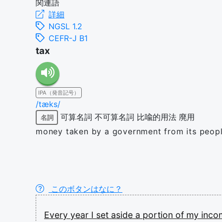
関連語
詳細
NGSL 1.2
CEFR-J B1
tax
IPA（発音記号）
/tæks/
可算名詞
不可算名詞
比喩的用法
廃用
名詞
money taken by a government from its peop
このボタンはなに？
Every
year
I
set
aside
a
portion
of
my
inc