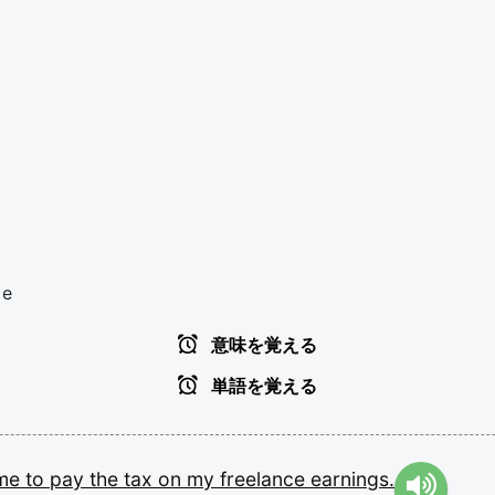
le
意味を覚える
単語を覚える
ome
to
pay
the
tax
on
my
freelance
earnings.