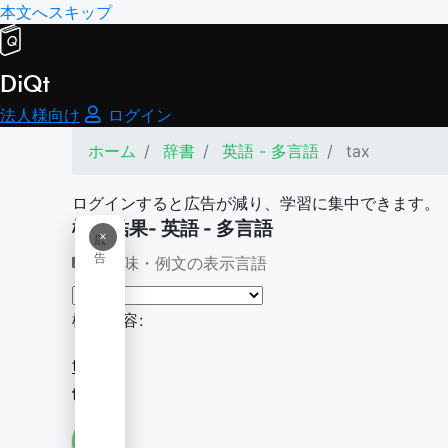
本文へスキップ
DiQt
法人様向け
ログイン
ホーム
辞書
英語 - 多言語
tax
ログインすると広告が減り、学習に集中できます。
検索結果- 英語 - 多言語
×
広
告
意味・例文の表示言語
検索内容:
tax
tax