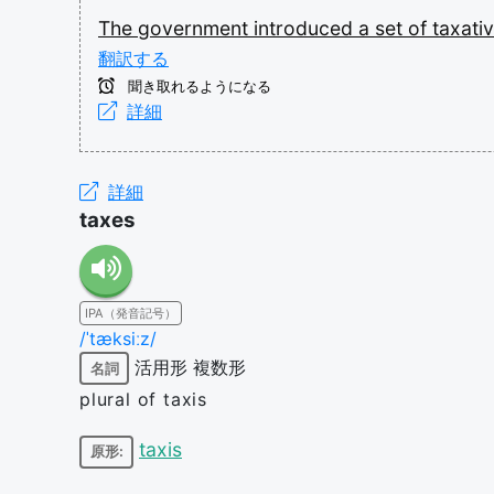
The
government
introduced
a
set
of
taxati
翻訳する
聞き取れるようになる
詳細
詳細
taxes
IPA（発音記号）
/ˈtæksiːz/
活用形
複数形
名詞
plural of taxis
taxis
原形: