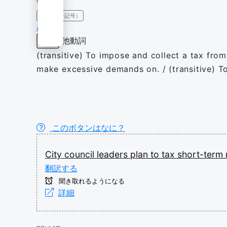
IPA（発音記号）
/tæks/
他動詞
動詞
(transitive) To impose and collect a tax from
make excessive demands on. / (transitive) T
このボタンはなに？
City
council
leaders
plan
to
tax
short-term
翻訳する
聞き取れるようになる
詳細