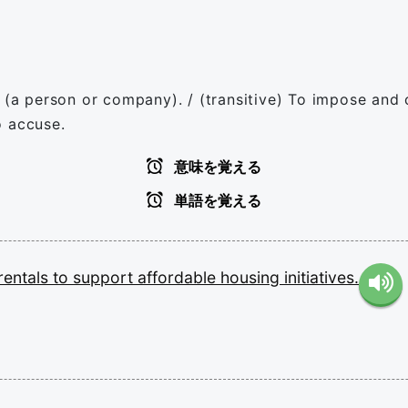
 (a person or company). / (transitive) To impose and c
o accuse.
意味を覚える
単語を覚える
rentals
to
support
affordable
housing
initiatives.