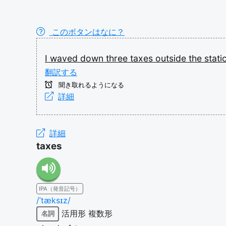
このボタンはなに？
I
waved
down
three
taxes
outside
the
stat
翻訳する
聞き取れるようになる
詳細
詳細
taxes
IPA（発音記号）
/ˈtæksɪz/
活用形
複数形
名詞