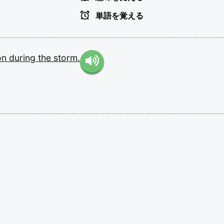
単語を覚える
ion
during
the
storm.