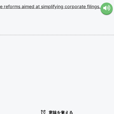
ve
reforms
aimed
at
simplifying
corporate
filings.
意味を覚える