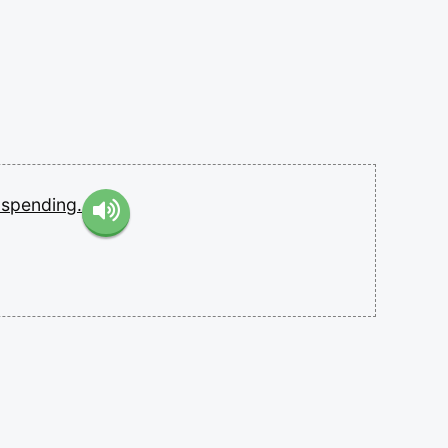
y
spending.