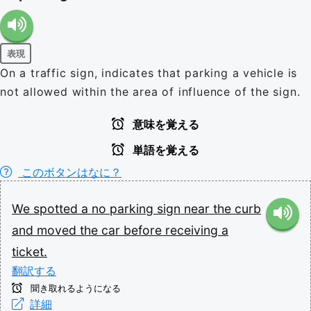
表現
On a traffic sign, indicates that parking a vehicle is
not allowed within the area of influence of the sign.
意味を覚える
単語を覚える
このボタンはなに？
We
spotted
a
no
parking
sign
near
the
curb
and
moved
the
car
before
receiving
a
ticket.
翻訳する
聞き取れるようになる
詳細