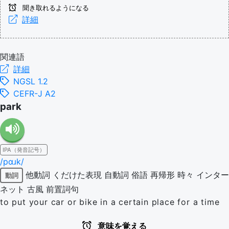
聞き取れるようになる
詳細
関連語
詳細
NGSL 1.2
CEFR-J A2
park
IPA（発音記号）
/pɑɹk/
他動詞
くだけた表現
自動詞
俗語
再帰形
時々
インター
動詞
ネット
古風
前置詞句
to put your car or bike in a certain place for a time
意味を覚える