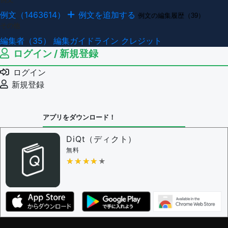
例文（1463614）
例文を追加する
例文の編集履歴（39）
その他
編集者（35）
編集ガイドライン
クレジット
ログイン / 新規登録
ログイン
新規登録
アプリをダウンロード！
DiQt（ディクト）
無料
★★★★★
★★★★★