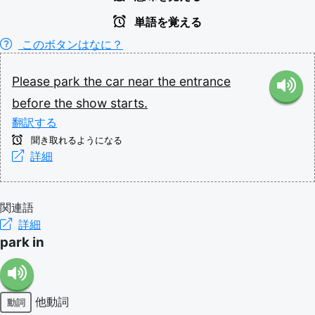
単語を覚える
このボタンはなに？
Please
park
the
car
near
the
entrance
before
the
show
starts.
翻訳する
聞き取れるようになる
詳細
関連語
詳細
park in
他動詞
動詞