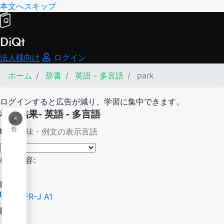
本文へスキップ
DiQt
法人様向け
ログイン
ホーム
辞書
英語 - 多言語
park
ログインすると広告が減り、学習に集中できます。
検索結果- 英語 - 多言語
×
広
告
意味・例文の表示言語
検索内容:
park
CEFR-J A1
park