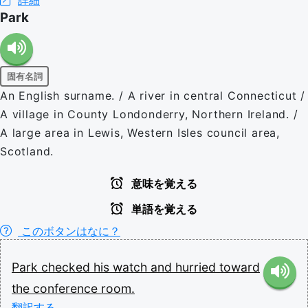
詳細
Park
固有名詞
An English surname. / A river in central Connecticut /
A village in County Londonderry, Northern Ireland. /
A large area in Lewis, Western Isles council area,
Scotland.
意味を覚える
単語を覚える
このボタンはなに？
Park
checked
his
watch
and
hurried
toward
the
conference
room.
翻訳する