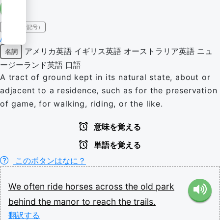
IPA（発音記号）
/pɑɹk/
アメリカ英語
イギリス英語
オーストラリア英語
ニュ
名詞
ージーランド英語
口語
A tract of ground kept in its natural state, about or
adjacent to a residence, such as for the preservation
of game, for walking, riding, or the like.
意味を覚える
単語を覚える
このボタンはなに？
We
often
ride
horses
across
the
old
park
behind
the
manor
to
reach
the
trails.
翻訳する