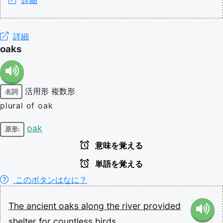
詳細
詳細
oaks
活用形
複数形
名詞
plural of oak
oak
原形:
意味を覚える
単語を覚える
このボタンはなに？
The
ancient
oaks
along
the
river
provided
shelter
for
countless
birds.