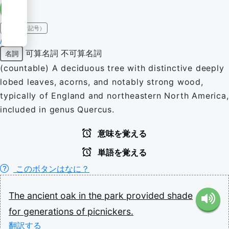
IPA（発音記号）
/oʊk/
可算名詞
不可算名詞
名詞
(countable) A deciduous tree with distinctive deeply
lobed leaves, acorns, and notably strong wood,
typically of England and northeastern North America,
included in genus Quercus.
意味を覚える
単語を覚える
このボタンはなに？
The
ancient
oak
in
the
park
provided
shade
for
generations
of
picnickers.
翻訳する