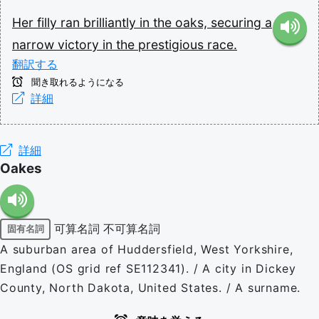
Her
filly
ran
brilliantly
in
the
oaks,
securing
a
narrow
victory
in
the
prestigious
race.
翻訳する
聞き取れるようになる
詳細
詳細
Oakes
可算名詞
不可算名詞
固有名詞
A suburban area of Huddersfield, West Yorkshire,
England (OS grid ref SE112341). / A city in Dickey
County, North Dakota, United States. / A surname.