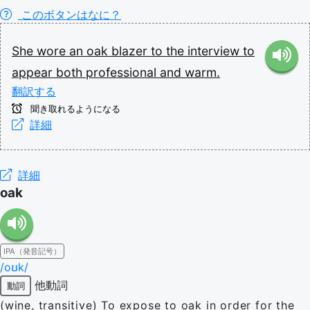
このボタンはなに？
She
wore
an
oak
blazer
to
the
interview
to
appear
both
professional
and
warm.
翻訳する
聞き取れるようになる
詳細
詳細
oak
IPA（発音記号）
/oʊk/
他動詞
動詞
(wine, transitive) To expose to oak in order for the