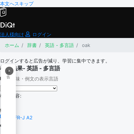
本文へスキップ
DiQt
法人様向け
ログイン
ホーム
辞書
英語 - 多言語
oak
ログインすると広告が減り、学習に集中できます。
検索結果- 英語 - 多言語
×
広
告
意味・例文の表示言語
検索内容:
oak
CEFR-J A2
oak