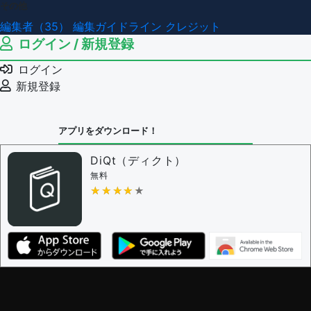
その他
編集者（35）
編集ガイドライン
クレジット
ログイン / 新規登録
ログイン
新規登録
アプリをダウンロード！
DiQt（ディクト）
無料
★★★★★
★★★★★