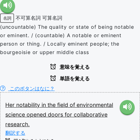
不可算名詞
可算名詞
名詞
(uncountable) The quality or state of being notable
or eminent. / (countable) A notable or eminent
person or thing. / Locally eminent people; the
bourgeoisie or upper middle class
意味を覚える
単語を覚える
このボタンはなに？
Her
notability
in
the
field
of
environmental
science
opened
doors
for
collaborative
research.
翻訳する