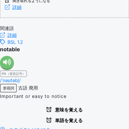
聞き取れるようになる
詳細
関連語
詳細
BSL 1.2
notable
IPA（発音記号）
/ˈnəʊtəbl̩/
古語
廃用
形容詞
Important or easy to notice
意味を覚える
単語を覚える