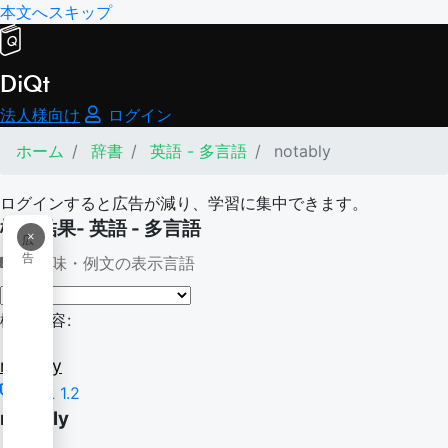
本文へスキップ
DiQt
法人様向け
ログイン
ホーム
辞書
英語 - 多言語
notably
ログインすると広告が減り、学習に集中できます。
検索結果- 英語 - 多言語
×
広
告
意味・例文の表示言語
検索内容:
notably
BSL 1.2
notably