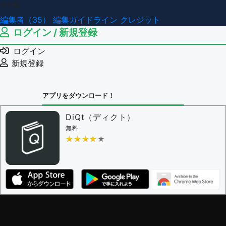
その他
編集者（35）
編集ガイドライン
クレジット
ログイン / 新規登録
ログイン
新規登録
アプリをダウンロード！
DiQt（ディクト）
無料
★★★★★
★★★★★