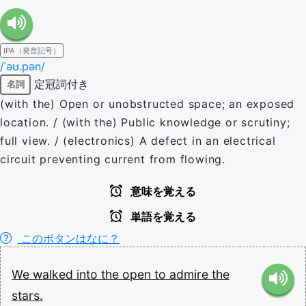
IPA（発音記号）
/ˈəʊ.pən/
定冠詞付き
名詞
(with the) Open or unobstructed space; an exposed
location. / (with the) Public knowledge or scrutiny;
full view. / (electronics) A defect in an electrical
circuit preventing current from flowing.
意味を覚える
単語を覚える
このボタンはなに？
We
walked
into
the
open
to
admire
the
stars.