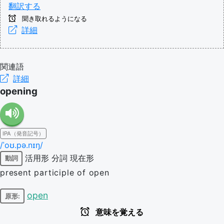
翻訳する
聞き取れるようになる
詳細
関連語
詳細
opening
IPA（発音記号）
/ˈoʊ.pə.nɪŋ/
活用形
分詞
現在形
動詞
present participle of open
open
原形:
意味を覚える