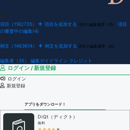
項目
項目（1182735）
項目を追加する
項目
項目の編集履歴（35）
の審査中の編集(4)
例文
例文（1463614）
例文を追加する
例文の編集履歴（39）
その他
編集者（35）
編集ガイドライン
クレジット
ログイン / 新規登録
ログイン
新規登録
アプリをダウンロード！
DiQt（ディクト）
無料
★★★★★
★★★★★