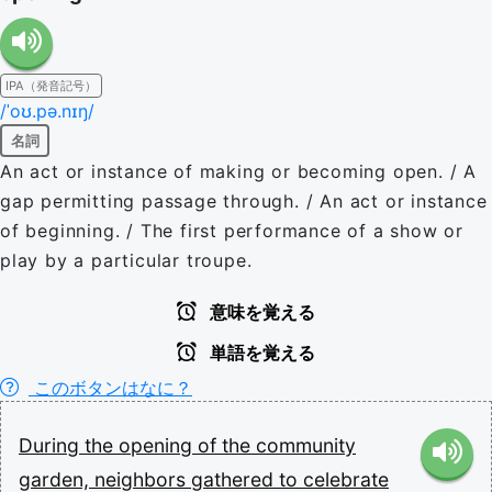
IPA（発音記号）
/ˈoʊ.pə.nɪŋ/
名詞
An act or instance of making or becoming open. / A
gap permitting passage through. / An act or instance
of beginning. / The first performance of a show or
play by a particular troupe.
意味を覚える
単語を覚える
このボタンはなに？
During
the
opening
of
the
community
garden,
neighbors
gathered
to
celebrate