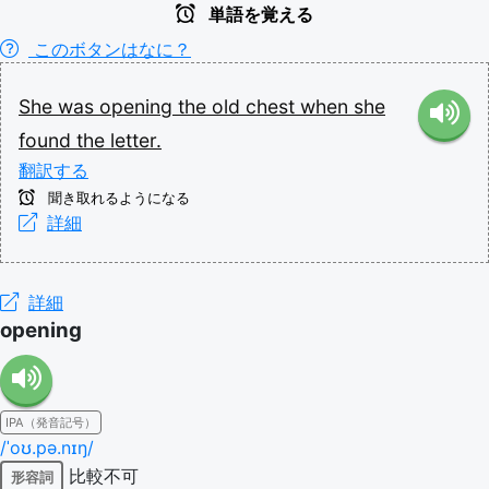
単語を覚える
このボタンはなに？
She
was
opening
the
old
chest
when
she
found
the
letter.
翻訳する
聞き取れるようになる
詳細
詳細
opening
IPA（発音記号）
/ˈoʊ.pə.nɪŋ/
比較不可
形容詞