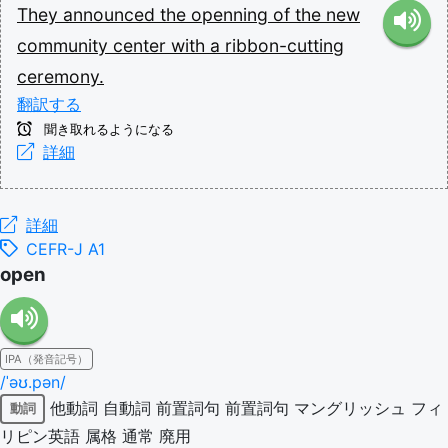
They
announced
the
openning
of
the
new
community
center
with
a
ribbon-cutting
ceremony.
翻訳する
聞き取れるようになる
詳細
詳細
CEFR-J A1
open
IPA（発音記号）
/ˈəʊ.pən/
他動詞
自動詞
前置詞句
前置詞句
マングリッシュ
フィ
動詞
リピン英語
属格
通常
廃用