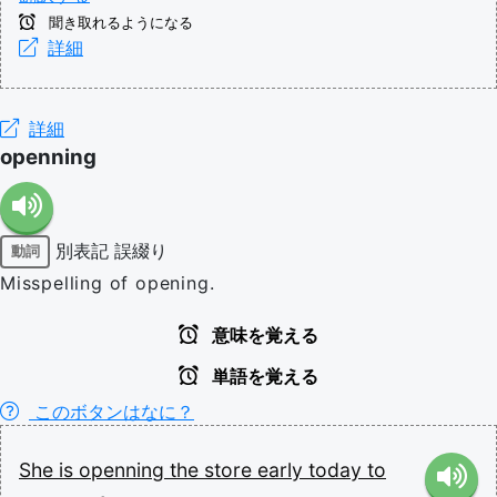
聞き取れるようになる
詳細
詳細
openning
別表記
誤綴り
動詞
Misspelling of opening.
意味を覚える
単語を覚える
このボタンはなに？
She
is
openning
the
store
early
today
to