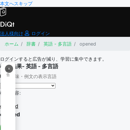
本文へスキップ
DiQt
法人様向け
ログイン
ホーム
辞書
英語 - 多言語
opened
ログインすると広告が減り、学習に集中できます。
検索結果- 英語 - 多言語
×
広
告
意味・例文の表示言語
検索内容:
opened
opened