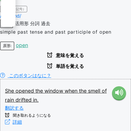
IPA（発音記号）
/ˈoʊpənd/
活用形
分詞
過去
動詞
simple past tense and past participle of open
open
原形:
意味を覚える
単語を覚える
このボタンはなに？
She
opened
the
window
when
the
smell
of
rain
drifted
in.
翻訳する
聞き取れるようになる
詳細