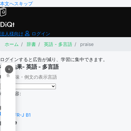
本文へスキップ
DiQt
法人様向け
ログイン
ホーム
辞書
英語 - 多言語
praise
ログインすると広告が減り、学習に集中できます。
検索結果- 英語 - 多言語
×
広
告
意味・例文の表示言語
検索内容:
praise
CEFR-J B1
praise