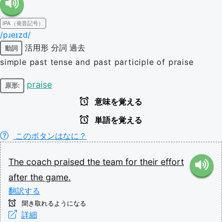
IPA（発音記号）
/pɹeɪzd/
活用形
分詞
過去
動詞
simple past tense and past participle of praise
praise
原形:
意味を覚える
単語を覚える
このボタンはなに？
The
coach
praised
the
team
for
their
effort
after
the
game.
翻訳する
聞き取れるようになる
詳細