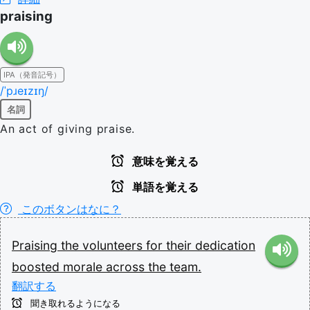
praising
IPA（発音記号）
/ˈpɹeɪzɪŋ/
名詞
An act of giving praise.
意味を覚える
単語を覚える
このボタンはなに？
Praising
the
volunteers
for
their
dedication
boosted
morale
across
the
team.
翻訳する
聞き取れるようになる