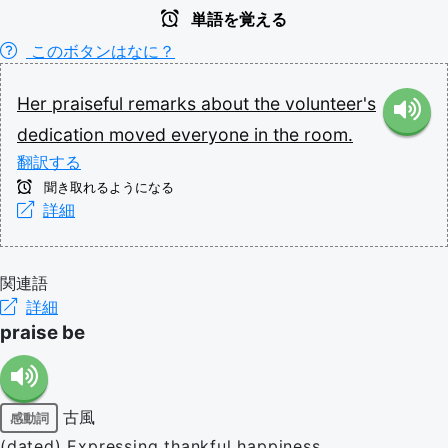
単語を覚える
このボタンはなに？
Her
praiseful
remarks
about
the
volunteer's
dedication
moved
everyone
in
the
room.
翻訳する
聞き取れるようになる
詳細
関連語
詳細
praise be
古風
感動詞
(dated) Expressing thankful happiness.