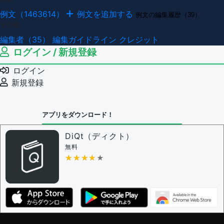
例文（1463614）
例文を追加する
例文の編集履歴（39）
その他
編集者（35）
編集ガイドライン
クレジット
ログイン / 新規登録
ログイン
新規登録
アプリをダウンロード！
DiQt（ディクト）
無料
★★★★★
★★★★★