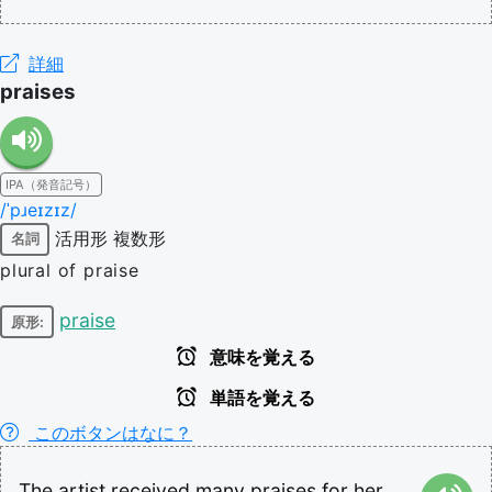
詳細
praises
IPA（発音記号）
/ˈpɹeɪzɪz/
活用形
複数形
名詞
plural of praise
praise
原形:
意味を覚える
単語を覚える
このボタンはなに？
The
artist
received
many
praises
for
her