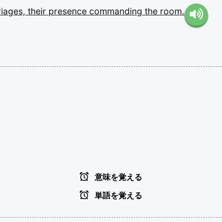
riages,
their
presence
commanding
the
room.
意味を覚える
単語を覚える