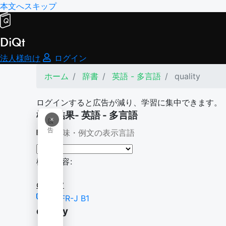
本文へスキップ
DiQt
法人様向け
ログイン
ホーム
辞書
英語 - 多言語
quality
ログインすると広告が減り、学習に集中できます。
検索結果- 英語 - 多言語
×
広
告
意味・例文の表示言語
検索内容:
quality
CEFR-J B1
quality