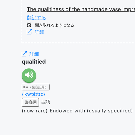
The
qualitiness
of
the
handmade
vase
impr
翻訳する
聞き取れるようになる
詳細
詳細
qualitied
IPA（発音記号）
/ˈkwɒlɪtɪd/
古語
形容詞
(now rare) Endowed with (usually specified) q