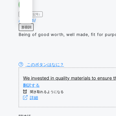
IPA（発音記号）
/ˈkwɒlɪti/
形容詞
Being of good worth, well made, fit for purp
このボタンはなに？
We
invested
in
quality
materials
to
ensure
t
翻訳する
聞き取れるようになる
詳細