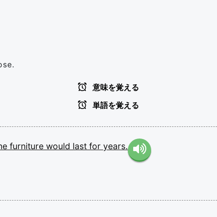
ose.
意味を覚える
単語を覚える
he
furniture
would
last
for
years.