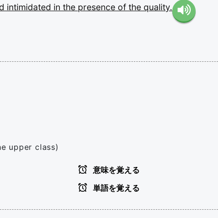
nd
intimidated
in
the
presence
of
the
quality.
he upper class)
意味を覚える
単語を覚える