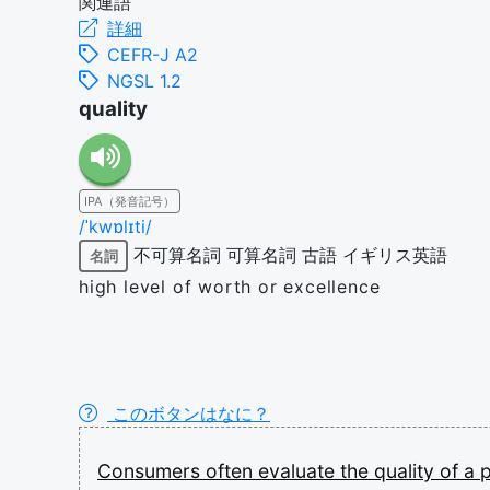
関連語
詳細
CEFR-J A2
NGSL 1.2
quality
IPA（発音記号）
/ˈkwɒlɪti/
不可算名詞
可算名詞
古語
イギリス英語
名詞
high level of worth or excellence
このボタンはなに？
Consumers
often
evaluate
the
quality
of
a