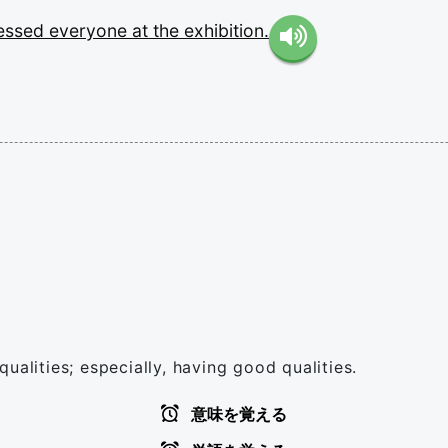
essed
everyone
at
the
exhibition.
ualities; especially, having good qualities.
意味を覚える