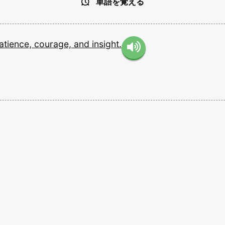
単語を覚える
atience,
courage,
and
insight.