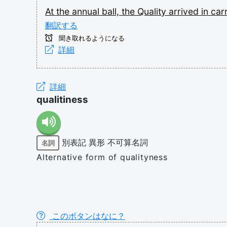
At
the
annual
ball,
the
Quality
arrived
in
car
翻訳する
聞き取れるようになる
詳細
詳細
qualitiness
別表記
異形
不可算名詞
名詞
Alternative form of qualityness
このボタンはなに？