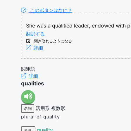
このボタンはなに？
She
was
a
qualitied
leader,
endowed
with
p
翻訳する
聞き取れるようになる
詳細
関連語
詳細
qualities
活用形
複数形
名詞
plural of quality
quality
原形: