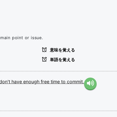
 main point or issue.
意味を覚える
単語を覚える
don't
have
enough
free
time
to
commit.