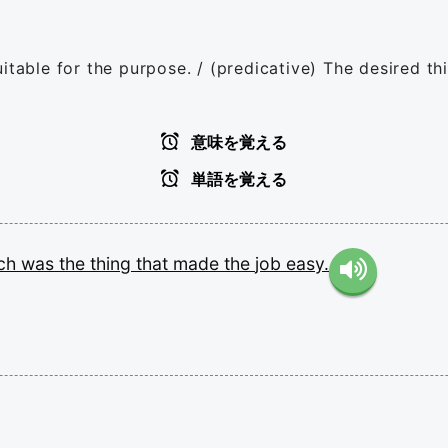
uitable for the purpose. / (predicative) The desired t
意味を覚える
単語を覚える
ch
was
the
thing
that
made
the
job
easy.