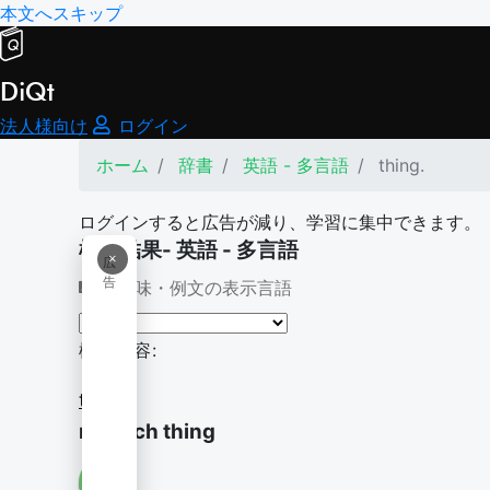
本文へスキップ
DiQt
法人様向け
ログイン
ホーム
辞書
英語 - 多言語
thing.
ログインすると広告が減り、学習に集中できます。
検索結果- 英語 - 多言語
×
広
告
意味・例文の表示言語
検索内容:
thing.
no such thing