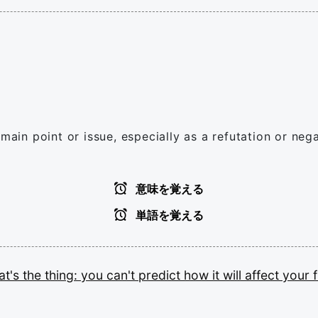
 main point or issue, especially as a refutation or n
意味を覚える
単語を覚える
at's
the
thing:
you
can't
predict
how
it
will
affect
your