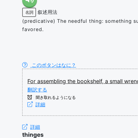
叙述用法
名詞
(predicative) The needful thing: something s
favored.
このボタンはなに？
For
assembling
the
bookshelf,
a
small
wren
翻訳する
聞き取れるようになる
詳細
詳細
thinges