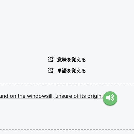
意味を覚える
単語を覚える
ound
on
the
windowsill,
unsure
of
its
origin.