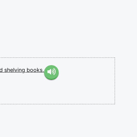
ed
shelving
books.