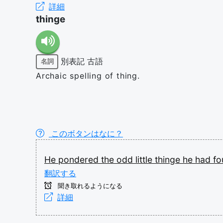
詳細
thinge
別表記
古語
名詞
Archaic spelling of thing.
このボタンはなに？
He
pondered
the
odd
little
thinge
he
had
f
翻訳する
聞き取れるようになる
詳細