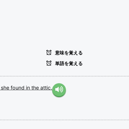
意味を覚える
単語を覚える
s
she
found
in
the
attic.