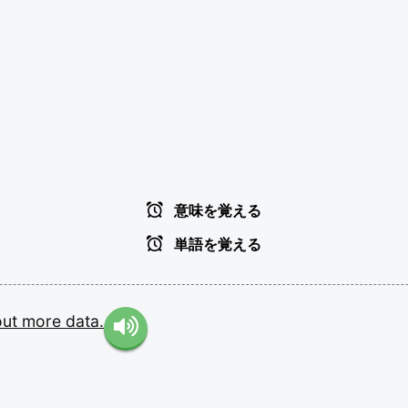
意味を覚える
単語を覚える
out
more
data.