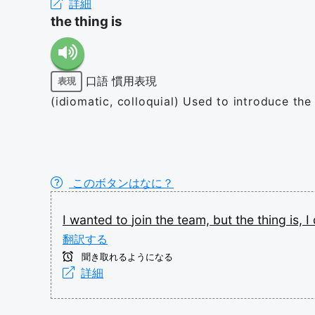
詳細
the thing is
口語
慣用表現
表現
(idiomatic, colloquial) Used to introduce the
このボタンはなに？
I
wanted
to
join
the
team,
but
the
thing
is,
I
翻訳する
聞き取れるようになる
詳細