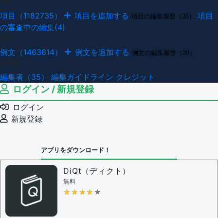
項目
項目（1182735）
項目を追加する
項目
項目の編集履歴（35）
の審査中の編集(4)
例文
例文（1463614）
例文を追加する
例文の編集履歴（39）
その他
編集者（35）
編集ガイドライン
クレジット
ログイン / 新規登録
ログイン
新規登録
アプリをダウンロード！
DiQt（ディクト）
無料
★★★★★
★★★★★