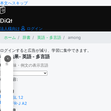
本文へスキップ
DiQt
法人様向け
ログイン
ホーム
辞書
英語 - 多言語
among
ログインすると広告が減り、学習に集中できます。
検索結果- 英語 - 多言語
×
広
告
意味・例文の表示言語
検索内容:
among
NGSL 1.2
CEFR-J A2
among