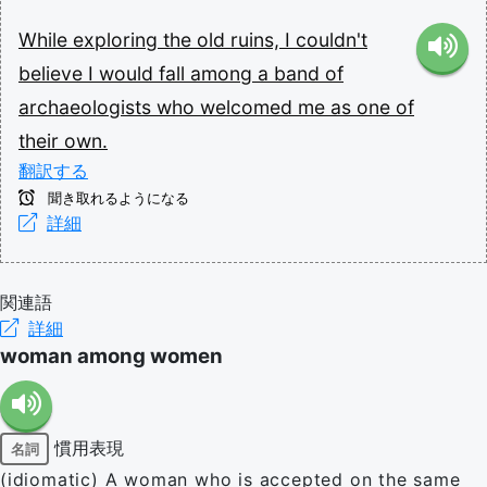
While
exploring
the
old
ruins,
I
couldn't
believe
I
would
fall
among
a
band
of
archaeologists
who
welcomed
me
as
one
of
their
own.
翻訳する
聞き取れるようになる
詳細
関連語
詳細
woman among women
慣用表現
名詞
(idiomatic) A woman who is accepted on the same