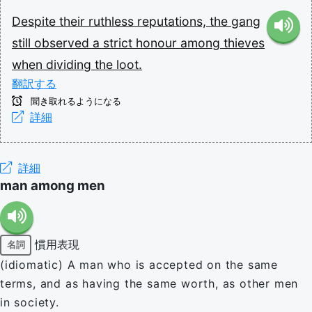
Despite
their
ruthless
reputations,
the
gang
still
observed
a
strict
honour
among
thieves
when
dividing
the
loot.
翻訳する
聞き取れるようになる
詳細
詳細
man among men
慣用表現
名詞
(idiomatic) A man who is accepted on the same
terms, and as having the same worth, as other men
in society.