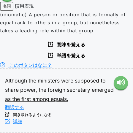
慣用表現
名詞
(idiomatic) A person or position that is formally of
equal rank to others in a group, but nonetheless
takes a leading role within that group.
意味を覚える
単語を覚える
このボタンはなに？
Although
the
ministers
were
supposed
to
share
power,
the
foreign
secretary
emerged
as
the
first
among
equals.
翻訳する
聞き取れるようになる
詳細