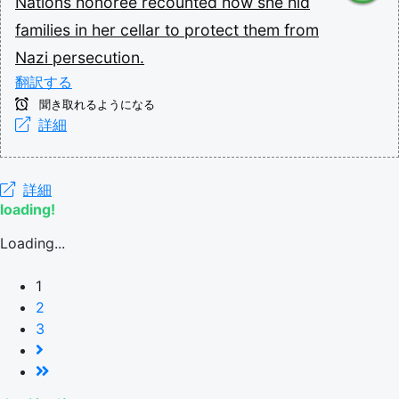
Nations
honoree
recounted
how
she
hid
families
in
her
cellar
to
protect
them
from
Nazi
persecution.
翻訳する
聞き取れるようになる
詳細
詳細
loading!
Loading...
1
2
3