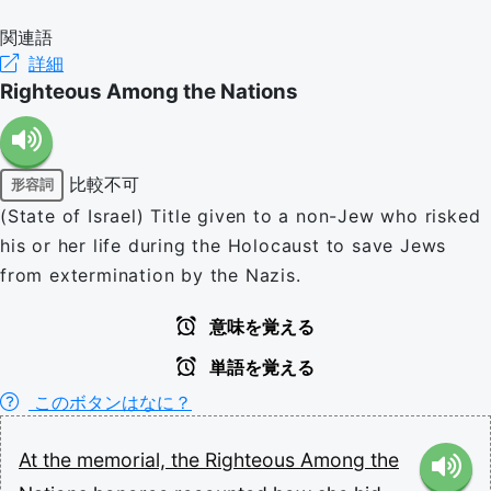
関連語
詳細
Righteous Among the Nations
比較不可
形容詞
(State of Israel) Title given to a non-Jew who risked
his or her life during the Holocaust to save Jews
from extermination by the Nazis.
意味を覚える
単語を覚える
このボタンはなに？
At
the
memorial,
the
Righteous
Among
the