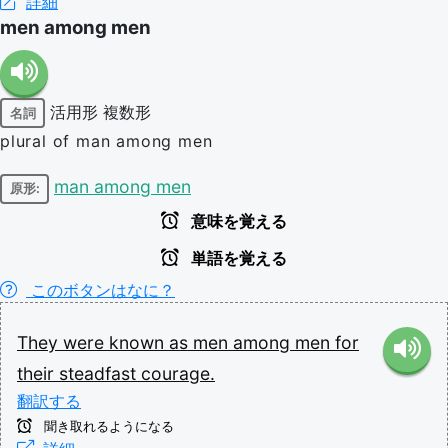
詳細
men among men
活用形
複数形
名詞
plural of man among men
man among men
原形:
意味を覚える
単語を覚える
このボタンはなに？
They
were
known
as
men
among
men
for
their
steadfast
courage.
翻訳する
聞き取れるようになる