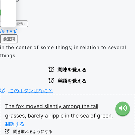
IPA（発音記号）
/əˈmʌŋ/
前置詞
in the center of some things; in relation to several
things
意味を覚える
単語を覚える
このボタンはなに？
The
fox
moved
silently
among
the
tall
grasses,
barely
a
ripple
in
the
sea
of
green.
翻訳する
聞き取れるようになる