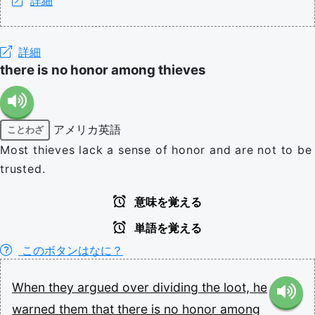
詳細
詳細
there is no honor among thieves
アメリカ英語
ことわざ
Most thieves lack a sense of honor and are not to be
trusted.
意味を覚える
単語を覚える
このボタンはなに？
When
they
argued
over
dividing
the
loot,
he
warned
them
that
there
is
no
honor
among