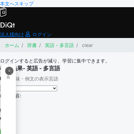
本文へスキップ
DiQt
法人様向け
ログイン
ホーム
辞書
英語 - 多言語
clear
ログインすると広告が減り、学習に集中できます。
検索結果- 英語 - 多言語
×
広
告
意味・例文の表示言語
検索内容:
clear
clear