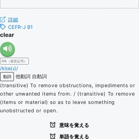
詳細
CEFR-J B1
clear
IPA（発音記号）
/klɪə(ɹ)/
他動詞
自動詞
動詞
(transitive) To remove obstructions, impediments or
other unwanted items from. / (transitive) To remove
(items or material) so as to leave something
unobstructed or open.
意味を覚える
単語を覚える