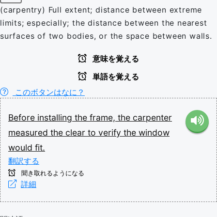
(carpentry) Full extent; distance between extreme
limits; especially; the distance between the nearest
surfaces of two bodies, or the space between walls.
意味を覚える
単語を覚える
このボタンはなに？
Before
installing
the
frame,
the
carpenter
measured
the
clear
to
verify
the
window
would
fit.
翻訳する
聞き取れるようになる
詳細