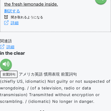
the
fresh
lemonade
inside.
翻訳する
聞き取れるようになる
詳細
関連語
詳細
in the clear
アメリカ英語
慣用表現
前置詞句
前置詞句
(chiefly US, idiomatic) Not guilty or not suspected of
wrongdoing. / (of a television, radio or data
transmission) Transmitted without encryption or
scrambling. / (idiomatic) No longer in danger.