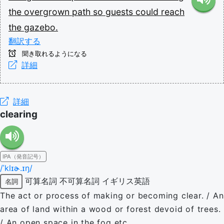
the
overgrown
path
so
guests
could
reach
the
gazebo.
翻訳する
聞き取れるようになる
詳細
詳細
clearing
IPA（発音記号）
/ˈklɪɚ.ɪŋ/
可算名詞
不可算名詞
イギリス英語
名詞
The act or process of making or becoming clear. / An
area of land within a wood or forest devoid of trees.
/ An open space in the fog etc.