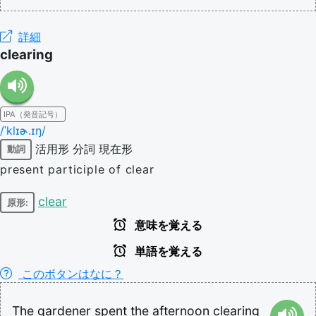
詳細
clearing
IPA（発音記号）
/ˈklɪɚ.ɪŋ/
活用形
分詞
現在形
動詞
present participle of clear
clear
原形:
意味を覚える
単語を覚える
このボタンはなに？
The
gardener
spent
the
afternoon
clearing