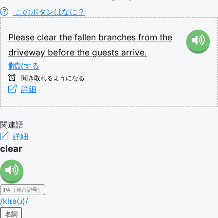
このボタンはなに？
Please
clear
the
fallen
branches
from
the
driveway
before
the
guests
arrive.
翻訳する
聞き取れるようになる
詳細
関連語
詳細
clear
IPA（発音記号）
/klɪə(ɹ)/
名詞