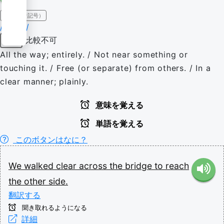
IPA（発音記号）
/klɪə(ɹ)/
比較不可
副詞
All the way; entirely. / Not near something or
touching it. / Free (or separate) from others. / In a
clear manner; plainly.
意味を覚える
単語を覚える
このボタンはなに？
We
walked
clear
across
the
bridge
to
reach
the
other
side.
翻訳する
聞き取れるようになる
詳細