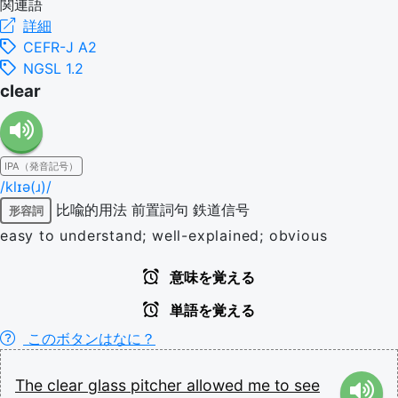
関連語
詳細
CEFR-J A2
NGSL 1.2
clear
IPA（発音記号）
/klɪə(ɹ)/
比喩的用法
前置詞句
鉄道信号
形容詞
easy to understand; well-explained; obvious
意味を覚える
単語を覚える
このボタンはなに？
The
clear
glass
pitcher
allowed
me
to
see