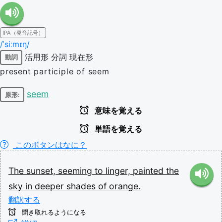
IPA（発音記号）
/ˈsiːmɪŋ/
活用形
分詞
現在形
動詞
present participle of seem
seem
原形:
意味を覚える
単語を覚える
このボタンはなに？
The
sunset,
seeming
to
linger,
painted
the
sky
in
deeper
shades
of
orange.
翻訳する
聞き取れるようになる