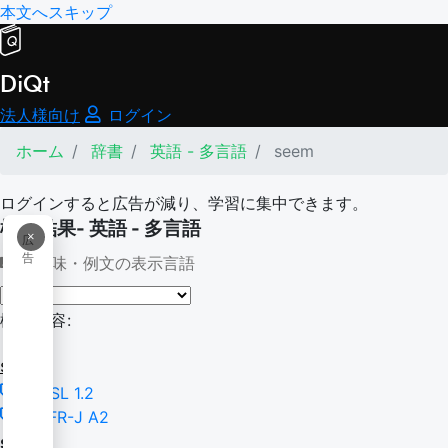
本文へスキップ
DiQt
法人様向け
ログイン
ホーム
辞書
英語 - 多言語
seem
ログインすると広告が減り、学習に集中できます。
検索結果- 英語 - 多言語
×
広
告
意味・例文の表示言語
検索内容:
seem
NGSL 1.2
CEFR-J A2
seem