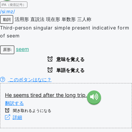
IPA（発音記号）
/siːmz/
活用形
直説法
現在形
単数形
三人称
動詞
Third-person singular simple present indicative form
of seem
seem
原形:
意味を覚える
単語を覚える
このボタンはなに？
He
seems
tired
after
the
long
trip.
翻訳する
聞き取れるようになる
詳細