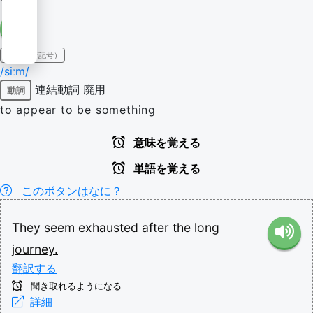
IPA（発音記号）
/siːm/
連結動詞
廃用
動詞
to appear to be something
意味を覚える
単語を覚える
このボタンはなに？
They
seem
exhausted
after
the
long
journey.
翻訳する
聞き取れるようになる
詳細