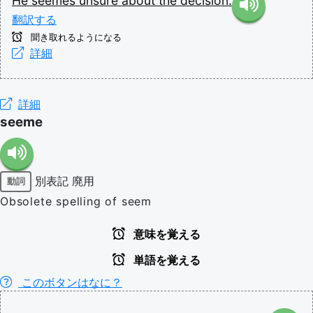
He
seemes
unsure
about
the
decision.
翻訳する
聞き取れるようになる
詳細
詳細
seeme
別表記
廃用
動詞
Obsolete spelling of seem
意味を覚える
単語を覚える
このボタンはなに？