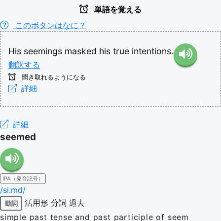
単語を覚える
このボタンはなに？
His
seemings
masked
his
true
intentions.
翻訳する
聞き取れるようになる
詳細
詳細
seemed
IPA（発音記号）
/siːmd/
活用形
分詞
過去
動詞
simple past tense and past participle of seem