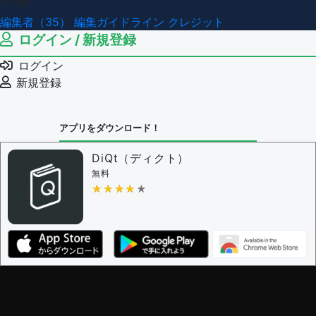
その他
編集者（35）
編集ガイドライン
クレジット
ログイン / 新規登録
ログイン
新規登録
アプリをダウンロード！
DiQt（ディクト）
無料
★★★★★
★★★★★