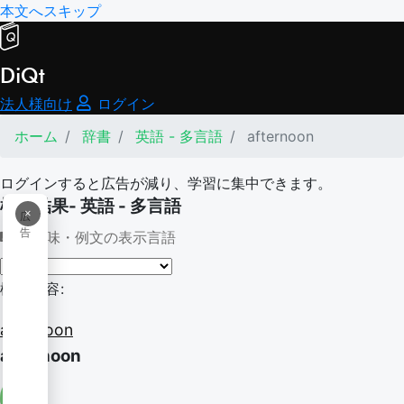
本文へスキップ
DiQt
法人様向け
ログイン
ホーム
辞書
英語 - 多言語
afternoon
ログインすると広告が減り、学習に集中できます。
検索結果- 英語 - 多言語
×
広
告
意味・例文の表示言語
検索内容:
afternoon
afternoon