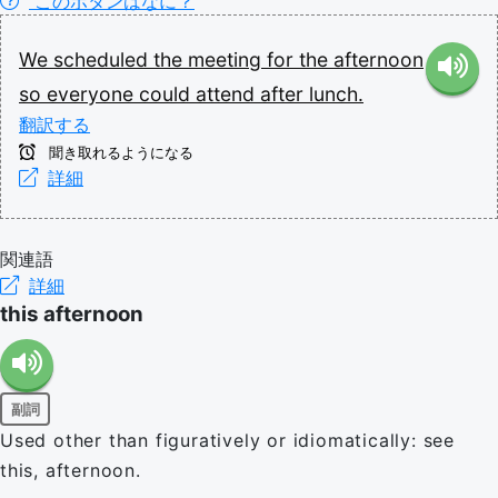
このボタンはなに？
We
scheduled
the
meeting
for
the
afternoon
so
everyone
could
attend
after
lunch.
翻訳する
聞き取れるようになる
詳細
関連語
詳細
this afternoon
副詞
Used other than figuratively or idiomatically: see
this, afternoon.