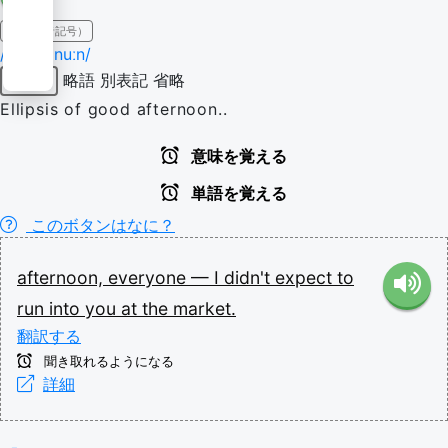
IPA（発音記号）
/ˌɑːf.tə.ˈnuːn/
略語
別表記
省略
感動詞
Ellipsis of good afternoon..
意味を覚える
単語を覚える
このボタンはなに？
afternoon,
everyone
—
I
didn't
expect
to
run
into
you
at
the
market.
翻訳する
聞き取れるようになる
詳細