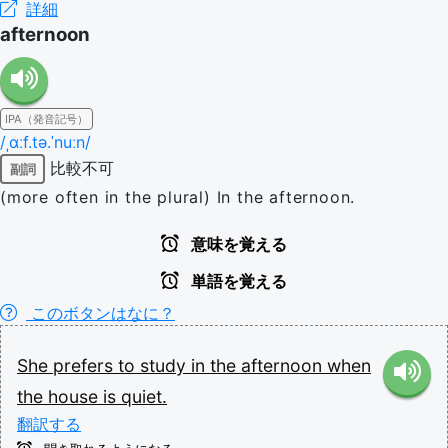
詳細
afternoon
IPA（発音記号）
/ˌɑːf.tə.ˈnuːn/
比較不可
副詞
(more often in the plural) In the afternoon.
意味を覚える
単語を覚える
このボタンはなに？
She
prefers
to
study
in
the
afternoon
when
the
house
is
quiet.
翻訳する