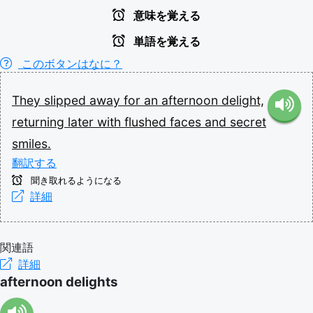
意味を覚える
単語を覚える
このボタンはなに？
They
slipped
away
for
an
afternoon
delight,
returning
later
with
flushed
faces
and
secret
smiles.
翻訳する
聞き取れるようになる
詳細
関連語
詳細
afternoon delights