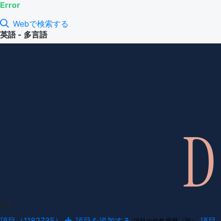
Error
Webで検索する
英語 - 多言語
項目
項目（1182735）
項目を追加する
項目