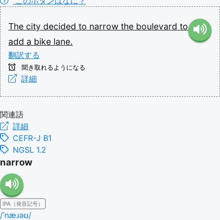
このボタンはなに？
The
city
decided
to
narrow
the
boulevard
to
add
a
bike
lane.
翻訳する
聞き取れるようになる
詳細
関連語
詳細
CEFR-J B1
NGSL 1.2
narrow
IPA（発音記号）
/ˈnæɹəʊ/