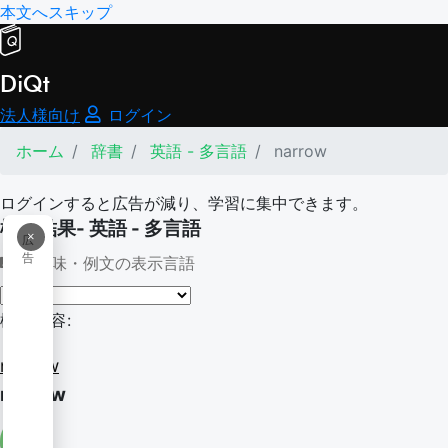
本文へスキップ
DiQt
法人様向け
ログイン
ホーム
辞書
英語 - 多言語
narrow
ログインすると広告が減り、学習に集中できます。
検索結果- 英語 - 多言語
×
広
告
意味・例文の表示言語
検索内容:
narrow
narrow