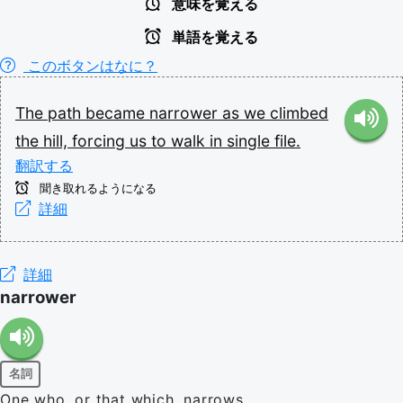
意味を覚える
単語を覚える
このボタンはなに？
The
path
became
narrower
as
we
climbed
the
hill,
forcing
us
to
walk
in
single
file.
翻訳する
聞き取れるようになる
詳細
詳細
narrower
名詞
One who, or that which, narrows.