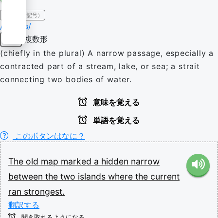
IPA（発音記号）
/ˈnæɹəʊ/
複数形
名詞
(chiefly in the plural) A narrow passage, especially a
contracted part of a stream, lake, or sea; a strait
connecting two bodies of water.
意味を覚える
単語を覚える
このボタンはなに？
The
old
map
marked
a
hidden
narrow
between
the
two
islands
where
the
current
ran
strongest.
翻訳する
聞き取れるようになる