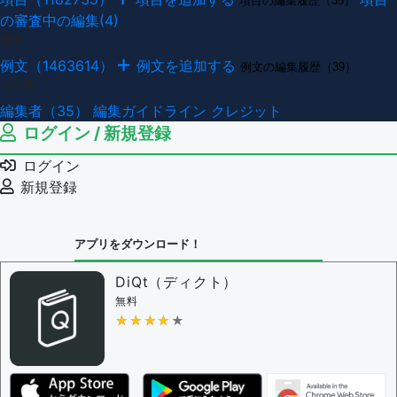
項目の編集履歴（35）
の審査中の編集(4)
例文
例文（1463614）
例文を追加する
例文の編集履歴（39）
その他
編集者（35）
編集ガイドライン
クレジット
ログイン / 新規登録
ログイン
新規登録
アプリをダウンロード！
DiQt（ディクト）
無料
★★★★★
★★★★★