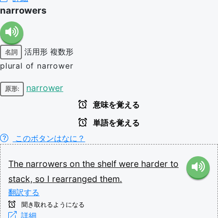
narrowers
活用形
複数形
名詞
plural of narrower
narrower
原形:
意味を覚える
単語を覚える
このボタンはなに？
The
narrowers
on
the
shelf
were
harder
to
stack,
so
I
rearranged
them.
翻訳する
聞き取れるようになる
詳細